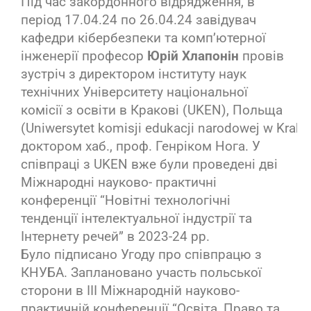
Під час закордонного відрядження, в
період 17.04.24 по 26.04.24 завідувач
кафедри кібербезпеки та комп’ютерної
інженерії професор
Юрій Хлапонін
провів
зустріч з директором інституту наук
технічних Університету національної
комісії з освіти в Кракові (UKEN), Польща
(Uniwersytet komisji edukacji narodowej w Krako
доктором хаб., проф. Генріком Нога. У
співпраці з UKEN вже були проведені дві
Міжнародні науково- практичні
конференції “Новітні технологічні
тенденції інтелектуальної індустрії та
Інтернету речей” в 2023-24 рр.
Було підписано Угоду про співпрацю з
КНУБА. Заплановано участь польської
сторони в III Міжнародній науково-
практичній конференції “Освіта, Право та