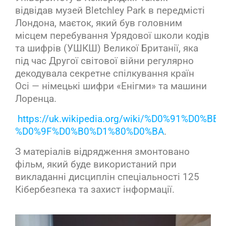
відвідав музей Bletchley Park в передмісті
Лондона, маєток, який був головним
місцем перебування Урядової школи кодів
та шифрів (УШКШ) Великої Британії, яка
під час Другої світової війни регулярно
декодувала секретне спілкування країн
Осі — німецькі шифри «Енігми» та машини
Лоренца.
https://uk.wikipedia.org/wiki/%D0%91%D0
%D0%9F%D0%B0%D1%80%D0%BA
.
З матеріалів відрядження змонтовано
фільм, який буде використаний при
викладанні дисциплін спеціальності 125
Кібербезпека та захист інформації.