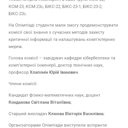
КСМ-23, КСМ-23с, БІКС-22, БІКС-23-1, БІКС-23-2,
БІКС-23с.
На Олімпіаді студенти мали змогу продемонструвати
комісії свої знання з сучасних методів захисту
критичної інформації та налаштувань комп’ютерних
мереж.
Голова комісії – завідувач кафедри кібербезпеки та
комп’ютерної інженерії, доктор технічних наук,
професор
Хлапонін Юрій Іванович
.
Члени комісії:
Кандидат фізико-математичних наук, доцент
Кондакова Світлана Віталіївна
;
Старший викладач
Клюєва Вікторія Василівна
;
Організаторами Олімпіади виступили аспіранти