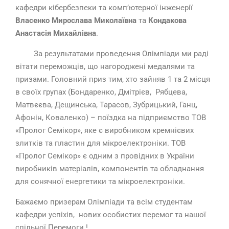
кафедри кібербезпеки та комп’ютерної інженерії
Власенко Мирослава Миколаївна
та
Кондакова
Анастасія Михайлівна
.
За результатами проведення Олімпіади ми раді
вітати переможців, що нагороджені медалями та
призами. Головний приз тим, хто зайняв 1 та 2 місця
в своїх групах (Бондаренко, Дмітрієв, Рябцева,
Матвєєва, Дещинська, Тарасов, Зубрицький, Ганц,
Афонін, Коваленко) – поїздка на підприємство ТОВ
«Пролог Семікор», яке є виробником кремнієвих
злитків та пластин для мікроелектроніки. ТОВ
«Пролог Семікор» є одним з провідних в України
виробників матеріалів, компонентів та обладнання
для сонячної енергетики та мікроелектроніки.
Бажаємо призерам Олімпіади та всім студентам
кафедри успіхів, нових особистих перемог та нашої
спільної Перемоги !