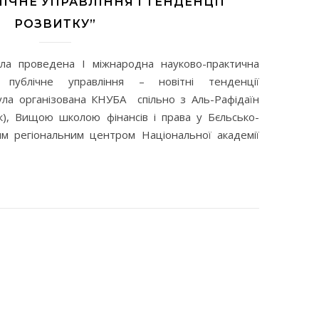
ЛІЧНЕ УПРАВЛІННЯ І ТЕНДЕНЦІЇ
РОЗВИТКУ”
ла проведена I міжнародна науково-практична
публічне управління – новітні тенденції
була організована КНУБА спільно з Аль-Рафідаїн
ак), Вищою школою фінансів і права у Бєльсько-
им регіональним центром Національної академії