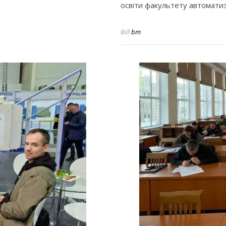
освіти факультету автоматиз
Від
bm