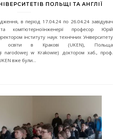
НІВЕРСИТЕТІВ ПОЛЬЩІ ТА АНГЛІЇ
дження, в період 17.04.24 по 26.04.24 завідувач
та комп’ютерноїінженерії професор Юрій
директором інституту наук технічних Університету
ї з освіти в Кракові (UKEN), Польща
cji narodowej w Krakowie) доктором хаб., проф.
з UKEN вже були…