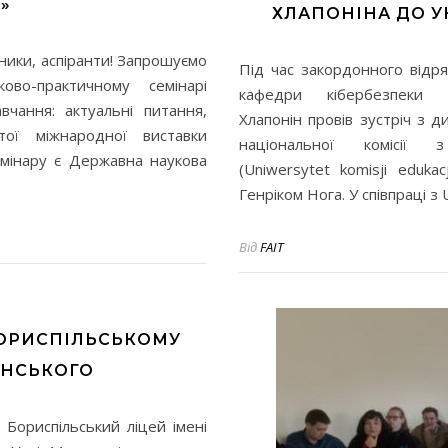
»
ХЛАПОНІНА ДО У
вники, аспіранти! Запрошуємо
Під час закордонного відря
во-практичному семінарі
кафедри кібербезпеки 
авчання: актуальні питання,
Хлапонін провів зустріч з 
ої міжнародної виставки
національної комісі
семінару є Державна наукова
(Uniwersytet komisji eduka
Генріком Нога. У співпраці 
Від
FAIT
БОРИСПІЛЬСЬКОМУ
ИНСЬКОГО
 Бориспільський ліцей імені