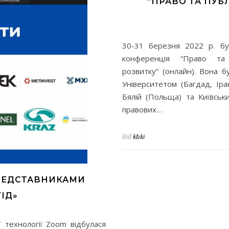
“ПРАВО ТА ПУБ
30-31 березня 2022 р. бу
конференція “Право та 
розвитку” (онлайн). Вона 
Університетом (Багдад, Ір
Бялій (Польща) та Київськ
правових…
Від
kbki
ПРЕДСТАВНИКАМИ
ГІД»
 технології Zoom відбулася