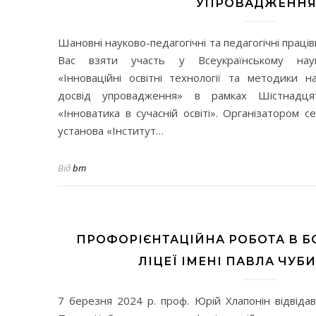
УПРОВАДЖЕННЯ
Шановні науково-педагогічні та педагогічні праці
Вас взяти участь у Всеукраїнському науко
«Інноваційні освітні технології та методики н
досвід упровадження» в рамках Шістнадцят
«Інноватика в сучасній освіті». Організатором 
установа «Інститут…
Від
bm
ПРОФОРІЄНТАЦІЙНА РОБОТА В 
ЛІЦЕЇ ІМЕНІ ПАВЛА ЧУБ
7 березня 2024 р. проф. Юрій Хлапонін відвідав