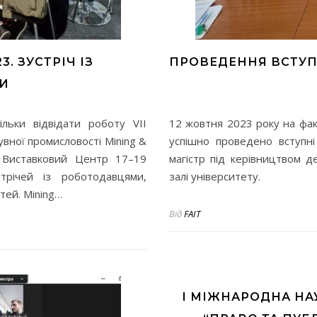
3. ЗУСТРІЧ ІЗ
ПРОВЕДЕННЯ ВСТУПН
И
льки відвідати роботу VII
12 жовтня 2023 року на фак
увної промисловості Mining &
успішно проведено вступні
 Виставковий Центр 17–19
магістр під керівництвом д
трічей із роботодавцями,
залі університету.
тей. Mining…
Від
FAIT
I МІЖНАРОДНА Н