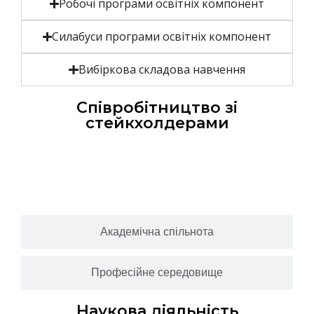
Робочі програми освітніх компонент
Силабуси програми освітніх компонент
Вибіркова складова навчення
Співробітництво зі
стейкхолдерами
Відгуки стейкхолдерів на ОПП
Академічна спільнота
Професійне середовище
Наукова діяльність