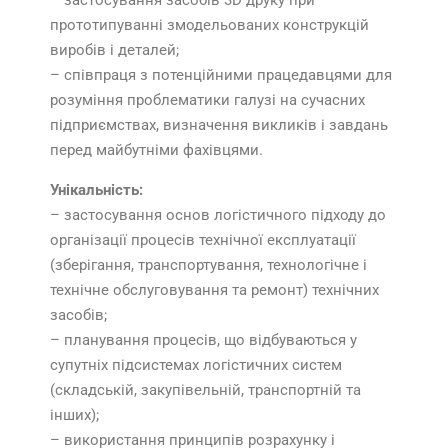
– застосування засобів 3D друку при
прототипуванні змодельованих конструкцій
виробів і деталей;
– співпраця з потенційними працедавцями для
розуміння проблематики галузі на сучасних
підприємствах, визначення викликів і завдань
перед майбутніми фахівцями.
Унікальність:
– застосування основ логістичного підходу до
організації процесів технічної експлуатації
(зберігання, транспортування, технологічне і
технічне обслуговування та ремонт) технічних
засобів;
– планування процесів, що відбуваються у
супутніх підсистемах логістичних систем
(складській, закупівельній, транспортній та
інших);
– використання принципів розрахунку і