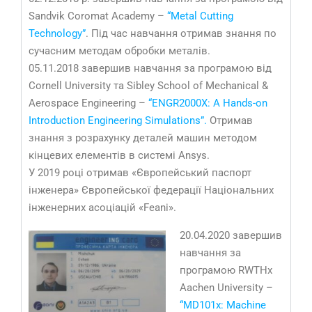
Sandvik Coromat Academy –
“Metal Cutting
Technology”
. Під час навчання отримав знання по
сучасним методам обробки металів.
05.11.2018 завершив навчання за програмою від
Cornell University та Sibley School of Mechanical &
Aerospace Engineering –
“ENGR2000X: A Hands-on
Introduction Engineering Simulations”.
Отримав
знання з розрахунку деталей машин методом
кінцевих елементів в системі Ansys.
У 2019 році отримав «Європейський паспорт
інженера» Європейської федерації Національних
інженерних асоціацій «Feani».
20.04.2020 завершив
навчання за
програмою RWTHx
Aachen University –
“MD101x: Machine