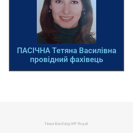
ПАСІЧНА Тетяна Василівна
провідний фахівець
Тема Bard від
WP Royal
.