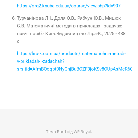
https://org2.knuba.edu.ua/course/view.php?id=907
Турчанінова Л.І., Доля О.В., Рябчун Ю.В., Мицюк
С.В. Математичні методи в прикладах і задачах:
навч. посіб.- Київ:Видавництво Ліра-К., 2025.- 438
с.
https://lira-k.com.ua/products/matematichni-metodi-
v-prikladah-i-zadachah?
srsltid=AfmBOoqpt0NyGnjBuBOZF3joKSv8OUpAsMeR6Q
Тема Bard від
WP Royal
.