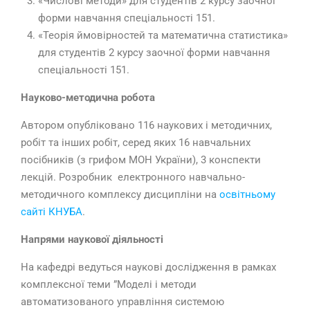
«Числові методи» для студентів 2 курсу заочної
форми навчання спеціальності 151.
«Теорія ймовірностей та математична статистика»
для студентів 2 курсу заочної форми навчання
спеціальності 151.
Науково-методична робота
Автором опубліковано 116 наукових і методичних,
робіт та інших робіт, серед яких 16 навчальних
посібників (з грифом МОН України), 3 конспекти
лекцій. Розробник електронного навчально-
методичного комплексу дисципліни на
освітньому
сайті КНУБА
.
Напрями наукової діяльності
На кафедрі ведуться наукові дослідження в рамках
комплексної теми ”Моделі і методи
автоматизованого управління системою