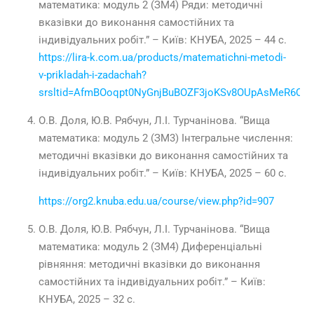
математика: модуль 2 (ЗМ4) Ряди: методичні
вказівки до виконання самостійних та
індивідуальних робіт.” – Київ: КНУБА, 2025 – 44 с.
https://lira-k.com.ua/products/matematichni-metodi-
v-prikladah-i-zadachah?
srsltid=AfmBOoqpt0NyGnjBuBOZF3joKSv8OUpAsMeR6Q
О.В. Доля, Ю.В. Рябчун, Л.І. Турчанінова. “Вища
математика: модуль 2 (ЗМ3) Інтегральне числення:
методичні вказівки до виконання самостійних та
індивідуальних робіт.” – Київ: КНУБА, 2025 – 60 с.
https://org2.knuba.edu.ua/course/view.php?id=907
О.В. Доля, Ю.В. Рябчун, Л.І. Турчанінова. “Вища
математика: модуль 2 (ЗМ4) Диференціальні
рівняння: методичні вказівки до виконання
самостійних та індивідуальних робіт.” – Київ:
КНУБА, 2025 – 32 с.