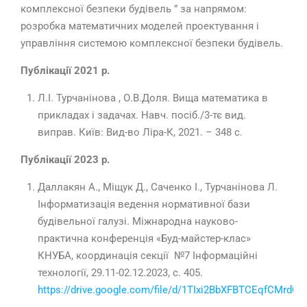
комплексної безпеки будівель ” за напрямом:
розробка математичних моделей проектування і
управління системою комплексної безпеки будівель.
Публікації 2021 р.
Л.І. Турчанінова , О.В.Доля. Вища математика в
прикладах і задачах. Навч. посіб./3-тє вид.
виправ. Київ: Вид-во Ліра-К, 2021. – 348 с.
Публікації 2023 р.
Даллакян А., Міщук Д., Саченко І., Турчанінова Л.
Інформатизація ведення нормативної бази
будівельної галузі. Міжнародна науково-
практична конференція «Буд-майстер-клас»
КНУБА, координація секції №7 Інформаційні
технології, 29.
11-02
.12.
2023
, с. 405.
https://drive.google.com/file/d/1TIxi2BbXFBTCEqfCMrdQ3