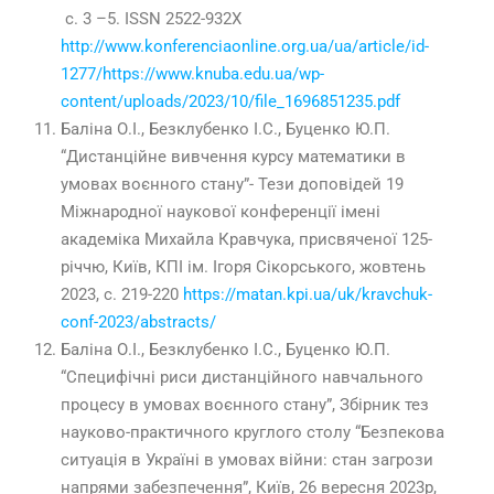
с. 3 –5. ISSN
2522
-932X
http://www.konferenciaonline.org.ua/ua/article/id-
1277/
https://www.knuba.edu.ua/wp-
content/uploads/2023/10/file_1696851235.pdf
Баліна О.І., Безклубенко І.С., Буценко Ю.П.
“Дистанційне вивчення курсу математики в
умовах воєнного стану”- Тези доповідей 19
Міжнародної наукової конференції імені
академіка Михайла Кравчука, присвяченої 125-
річчю, Київ, КПІ ім. Ігоря Сікорського, жовтень
2023
, с.
219-220
https://matan.kpi.ua/uk/kravchuk-
conf-2023/abstracts/
Баліна О.І., Безклубенко І.С., Буценко Ю.П.
“Специфічні риси дистанційного навчального
процесу в умовах воєнного стану”, Збірник тез
науково-практичного круглого столу “Безпекова
ситуація в Україні в умовах війни: стан загрози
напрями забезпечення”, Київ, 26 вересня 2023р,