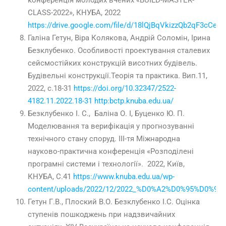
конференція молодих вчених «BUILD-MASTER-
CLASS-2022», КНУБА, 2022
https://drive.google.com/file/d/18lQjBqVkizzQb2qF3cCeK
Галіна Гетун, Віра Колякова, Андрій Соломін, Ірина
Безклубенко. Особливості проектування сталевих
сейсмостійких конструкцій висотних будівель.
Будівельні конструкції.Теорія та практика. Вип.11,
2022, с.18-31
https://doi.org/10.32347/2522-
4182.11.2022.18-31
http:bctp.knuba.edu.ua/
Безклубенко І. С., Баліна О. І, Буценко Ю. П.
Моделювання та верифікація у прогнозуванні
технічного стану споруд. ІІІ-тя Міжнародна
науково-практична конференція «Розподілені
програмні системи і технології». 2022, Київ,
КНУБА, C.41
https://www.knuba.edu.ua/wp-
content/uploads/2022/12/2022_%D0%A2%D0%95%D0%
Гетун Г.В., Плоский В.О. Безклубенко І.С. Оцінка
ступенів пошкоджень при надзвичайних