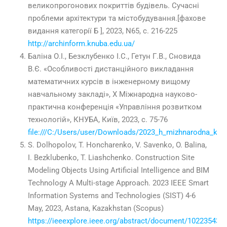
великопрогонових покриттів будівель. Сучасні
проблеми архітектури та містобудування.[фахове
видання категорії Б ],
2023
, N65, с.
216-225
http://archinform.knuba.edu.ua/
Баліна О.І., Безклубенко І.С., Гетун Г.В., Сновида
В.Є. «Особливості дистанційного викладання
математичних курсів в інженерному вищому
навчальному закладі», Х Міжнародна науково-
практична конференція «Управління розвитком
технологій», КНУБА, Київ,
2023
, с.
75-76
file:///C:/Users/user/Downloads/2023_h_mizhnarodna_konf
S. Dolhopolov, T. Honcharenko, V. Savenko, O. Balina,
I. Bezklubenko, T. Liashchenko. Construction Site
Modeling Objects Using Artificial Intelligence and BIM
Technology A Multi-stage Approach.
2023
IEEE Smart
Information Systems and Technologies (SIST) 4-6
May,
2023
, Astana, Kazakhstan (Scopus)
https://ieeexplore.ieee.org/abstract/document/10223543