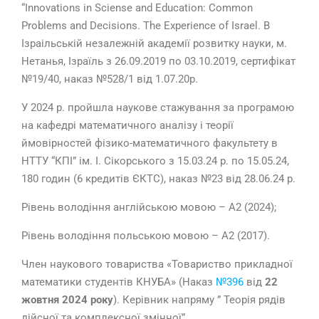
“Innovations in Sciense and Education: Common
Problems and Decisions. The Experience of Israel. В
Ізраільській незалежній академії розвитку науки, м.
Нетанья, Ізраїль з 26.09.2019 по 03.10.2019, сертифікат
№19/40, наказ №528/1 від 1.07.20р.
У 2024 р. пройшла наукове стажування за програмою
на кафедрі математичного аналізу і теорії
ймовірностей фізико-математичного факультету в
НТТУ “КПІ” ім. І. Сікорського з 15.03.24 р. по 15.05.24,
180 годин (6 кредитів ЄКТС), наказ №23 від 28.06.24 р.
Рівень володіння англійською мовою – А2 (2024);
Рівень володіння польською мовою – А2 (2017).
Член наукового товариства «Товариство прикладної
математики студентів КНУБА» (Наказ
№396
від
22
жовтня
2024
року
). Керівник напряму ” Теорія рядів
дійсної та комплексної змінної”