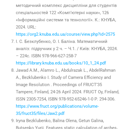
методичний комплекс дисципліни для студентів
спеціальностей 122 «Комп’ютерні науки», 126
«Інформаційні системи та технології». К.: КНУБА,
2024. URL:
https://org2.knuba.edu.ua/course/view.php?id=2575
І. С. Безклубенко, О. І. Баліна. Математичний
аналіз: підручник у 2 ч. – Ч.1. / Київ: КНУБА,
2024
.
– 224с. ISBN 978-966-627-258-7
https://library.knuba.edu.ua/books/10_1_24.pdf
Jawad A.M., Alamro L., Abdulrazak L., AbdelRahman
A., Bezklubenko I. Study of Camera Efficiency and
Image Resolution . Proceedings of FRUCT’35
Tampere, Finland,
24-26
April
2024
. FRUCT Oy, Finland,
ISSN
2305-7254
, ISBN 978-952-65246-1-0 Р.
294-306
.
https://www.fruct.org/publications/volume-
35/fruct35/files/Jaw2.pdf
Iryna Bezklubenko
,
Balina Olena, Getun Galina,
Butsenko Yurij
.
Features
static
calculation
of
arches
.