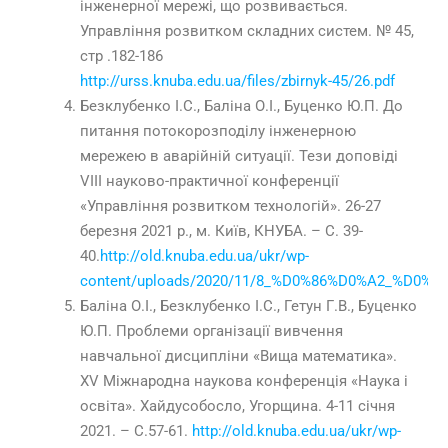
інженерної мережі, що розвивається.
Управління розвитком складних систем. № 45,
стр .182-186
http://urss.knuba.edu.ua/files/zbirnyk-45/26.pdf
Безклубенко І.С., Баліна О.І., Буценко Ю.П. До
питання потокорозподілу інженерною
мережею в аварійній ситуації.
Тези доповіді
VIII науково-практичної конференції
«Управління розвитком технологій».
26-27
березня 2021 р., м. Київ, КНУБА. – С. 39-
40.
http://old.knuba.edu.ua/ukr/wp-
content/uploads/2020/11/8_%D0%86%D0%A2_%
Баліна О.І., Безклубенко І.С., Гетун Г.В., Буценко
Ю.П. Проблеми організації вивчення
навчальної дисципліни «Вища математика».
XV Міжнародна наукова конференція «Наука і
освіта». Хайдусобосло, Угорщина. 4-11 січня
2021. – C.57-61.
http://old.knuba.edu.ua/ukr/wp-