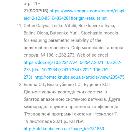
стр.
11–
21
(SCOPUS)
https://www.scopus.com/record/display.u
eid=2-s2.0-85104834281&origin=resultslist
Getun Galyna, Lesko Vitalii, Bezklubenko Iryna,
Balina Olena, Butsenko Yurii. Stochastic models
for ensuring parametric reliability of the
construction machines. Опір матеріалів та теорія
споруд. № 106, с.262-273.[Web of science]
https://doi.org/10.32347/2410-2547.2021.106.262-
273 (doi: 10.32347/2410-2547.2021.106.262-
273)
http://omtc.knuba.edu.ua/article/view/235475
Баліна О.І., Безклубенко І.С., Буценко Ю.П.
Діагностування розподілених систем із
багатодіапазонною системою датчиків. Друга
міжнародна науково-практична конференція
“Розподілені програмні системи і технології”.
19 листопада 2021 р., КНУБА
http://old.knuba.edu.ua/?page_id=131860