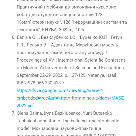
Практичний посібник до виконання курсових
робіт для студентів спеціальностей 122
“Комп`ютерні науки”, 126 “Інформаційні системи та
технології”, КНУБА, 2022р., -104с.
Баліна О.І., Безклубенко І.С., Буценко Ю.П., Гетун
Г.В., Лесько В.І. Адаптивна Марківська модель
прогнозування технічного стану споруд. /
Proceedings of XVII Internetional Scientific Conferens
on Modern Achievements of Science and Educations,
September 22-29, 2022, p. 127-129, Netanya, Israil.
ISBN 978-966-330-413-7
https://drive.google.com/viewerng/viewer?
embedded=true&url=http://iftomm.ho.ua/docs/MASE-
2022.pdf
Olena Balina, Iryna Bezklubenko, Yurii Butsenko.
Technical condition of the building- one stochastic
model. Міжнародна науково-практична