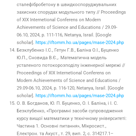
сталефібробетону в швидкоспоруджувальних
захисних спорудах модульного типу // Proceedings
of XIX Internetional Conferens on Modern
Achievements of Science and Educations / 29.09-
06.10, 2024, p. 111-116, Netanya, Israil. [Google
scholar].
https://iftomm.ho.ua/pages/mase-2024.php
Безклубенко І.С., Гетун Г.В., Баліна О.І., Буценко
Ю.П., Сновида В.Є.,. Математична модель
усталеного потокорозподілу інженерної мережі //
Proceedings of XIX Internetional Conferens on
Modern Achievements of Science and Educations /
29.09-06.10, 2024, p. 116-120, Netanya, Israil. [Google
scholar].
https://iftomm.ho.ua/pages/mase-2024.php
О. В. Богданов, Ю. П. Буценко, О. І. Баліна, і І. С.
Безклубенко, «Програмні засоби супроводження
курсу вищої математики у технічному університеті:
Частина 1. Основні питання», Мікросист.,
Електрон. та Акуст., т. 29, вип. 2, с.
314217
.1–