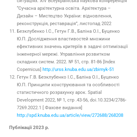
ситуаціях. XIV Всеукраїнська наукова конференція
“Сучасна архітектурна освіта. Архітектура –
Дизайн – Мистецтво України: відновлення,
реконструкція, реставрація”, листопад 2022
Безклубенко І.С., Гетун Г.В., Баліна О.І., Буценко
Ю.П. Дослідження властивостей множини
ефективних значень критеріїв в задачі оптимізації
інженерної мережі. Управління розвитком
складних систем.
2022
. № 51, стр.
81-86
[Index
Copernicus]
http://urss.knuba.edu.ua/zbirnyk-51
Гетун Г.В. Безклубенко І.С., Баліна О.І., Буценко
Ю.П. Принципи конструювання та особливості
статистичного розрахунку арок. Spatial
Development
2022
, № 1, стр .
43-56
, doi.10.
3234
/
2786-
7269
.
2022
.1 [ Фахове видання]
http://spd.knuba.edu.ua/article/view/272688/268208
Публікації 2023 р.