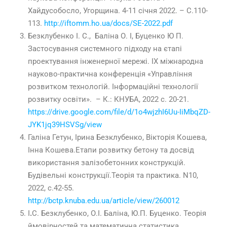
Хайдусобосло, Угорщина. 4-11 січня 2022. – C.110-
113.
http://iftomm.ho.ua/docs/SE-2022.pdf
Безклубенко І. С., Баліна О. І, Буценко Ю П.
Застосування системного підходу на єтапі
проектування інженерної мережі. IX міжнародна
науково-практична конференція «Управління
розвитком технологій. Інформаційні технології
розвитку освіти». – К.: КНУБА,
2022
с.
20-21
.
https://drive.google.com/file/d/1o4wjzhI6Uu-IiMbqZD-
JYK1jq39HSVSg/view
Галіна Гетун, Ірина Безклубенко, Вікторія Кошева,
Інна Кошева.Етапи розвитку бетону та досвід
використання залізобетонних конструкцій.
Будівельні конструкції.Теорія та практика. N10,
2022, с.42-55.
http://bctp.knuba.edu.ua/article/view/260012
І
.
С. Безклубенко, О.І. Баліна, Ю.П. Буценко. Теорія
ймовірностей та математична статистика.