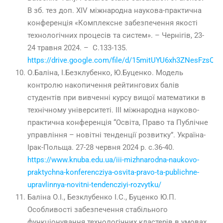
В зб. тез доп. XІ
V
міжнародна наукова-практична
конференція «Комплексне забезпечення якості
технологічних процесів та систем». – Чернігів,
23-
24
травня
2024
. – С.
133-135
.
https://drive.google.com/file/d/15mitUYU6xh3ZNesFzs
О.Баліна, І.Безклубенко, Ю.Буценко. Модель
контролю накопичення рейтингових балів
студентів при вивченні курсу вищої математики в
технічному університеті. III міжнародна науково-
практична конференція “Освіта, Право та Публічне
управління – новітні тенденції розвитку”. Україна-
Ірак-Польща. 27-28 червня 2024 р. с.36-40.
https://www.knuba.edu.ua/iii-mizhnarodna-naukovo-
praktychna-konferencziya-osvita-pravo-ta-publichne-
upravlinnya-novitni-tendencziyi-rozvytku/
Баліна О.І., Безклубенко І.С., Буценко Ю.П.
Особливості забезпечення стабільного
функціонування технологічних кластерів в умовах