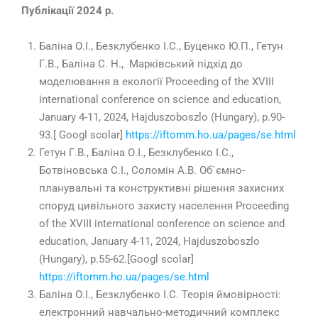
Публікації 2024 р.
Баліна О.І., Безклубенко І.С., Буценко Ю.П., Гетун
Г.В., Баліна С. Н., Марківський підхід до
моделювання в екології Proceeding of the XVIII
international conference on science and education,
January 4-11, 2024, Hajduszoboszlo (Hungary), p.90-
93.[ Googl scolar]
https://iftomm.ho.ua/pages/se.html
Гетун Г.В., Баліна О.І., Безклубенко І.С.,
Ботвіновська С.І., Соломін А.В. Об`ємно-
планувальні та конструктивні рішення захисних
споруд цивільного захисту населення Proceeding
of the XVIII international conference on science and
education, January 4-11, 2024, Hajduszoboszlo
(Hungary), p.55-62.[Googl scolar]
https://iftomm.ho.ua/pages/se.html
Баліна О.І., Безклубенко І.С. Теорія ймовірності:
електронний навчально-методичний комплекс