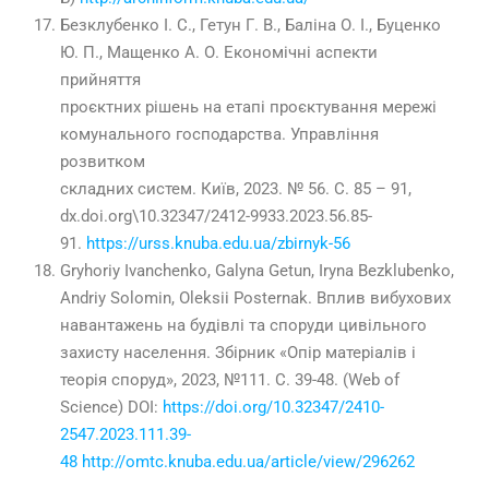
Безклубенко І. С., Гетун Г. В., Баліна О. І., Буценко
Ю. П., Мащенко А. О. Економічні аспекти
прийняття
проєктних рішень на етапі проєктування мережі
комунального господарства. Управління
розвитком
складних систем. Київ, 2023. № 56. С. 85 – 91,
dx.doi.org\10.32347/2412-9933.2023.56.85-
91.
https://urss.knuba.edu.ua/zbirnyk-56
Gryhoriy Ivanchenko, Galyna Getun, Iryna Bezklubenko,
Andriy Solomin, Oleksii Posternak. Вплив вибухових
навантажень на будівлі та споруди цивільного
захисту населення. Збірник «Опір матеріалів і
теорія споруд», 2023, №111. С. 39-48. (Web of
Science) DOI:
https://doi.org/10.32347/2410-
2547.2023.111.39-
48
http://omtc.knuba.edu.ua/article/view/296262