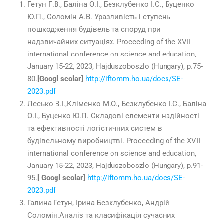
Гетун Г.В., Баліна О.І., Безклубенко І.С., Буценко
Ю.П., Соломін А.В. Уразливість і ступень
пошкодження будівель та споруд при
надзвичайних ситуаціях. Proceeding of the XVII
international conference on science and education,
January
15-22
,
2023
, Hajduszoboszlo (Hungary), p.
75-
80
.
[Googl scolar]
http://iftomm.ho.ua/docs/SE-
2023.pdf
Лесько В.І.,Кліменко М.О., Безклубенко І.С., Баліна
О.І., Буценко Ю.П. Складові елементи надійності
та ефективності логістичних систем в
будівельному виробництві. Proceeding of the XVII
international conference on science and education,
January
15-22
,
2023
, Hajduszoboszlo (Hungary), p.
91-
95
.
[ Googl scolar]
http://iftomm.ho.ua/docs/SE-
2023.pdf
Галина Гетун, Ірина Безклубенко, Андрій
Соломін.Аналіз та класифікація сучасних