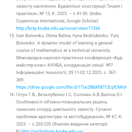
захисту населення. Будівельні конструкції.Теорія і
практика», № 13, К:
2023
. – с.
41-50
. (Index
Copernicus International, Google Scholar)
http://bctp.knuba.edu.ua/issue/view/17266
Ivan Butsenko, Olena Balina, Iryna Bezklubenko, Yurij
Butsenko. A dynamic model of learning a general
course of mathematics at a technical university.
Міжнародна науково-практична конференція «Буд-
майстер-клас» КНУБА, координація секції №7
Інформаційні технології, 29.
11-02
.12.
2023
. с. 367-
369.
https://drive.google.com/file/d/1TIxi2BbXFBTCEqfCMrdQ3
Гетун Г.В., Безклубенко І.С, Соломін А.В.,Баліна О.І.
Особливості об’ємно-планувальних рішень
захисних споруд цивільного захисту. Сучасні
проблеми архітектури та містобудування», № 67, К:
2023. – с.203-220 (Фахове видання категорії
Б)
http://archinform.knuba.edu.ua/