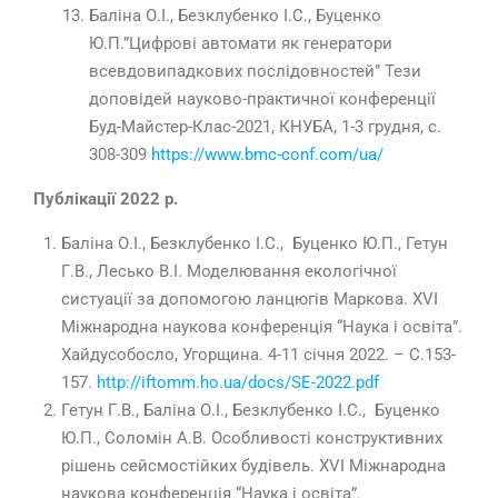
Баліна О.І., Безклубенко І.С., Буценко
Ю.П.”Цифрові автомати як генератори
всевдовипадкових послідовностей” Тези
доповідей науково-практичної конференції
Буд-Майстер-Клас-2021, КНУБА, 1-3 грудня, с.
308-309
https://www.bmc-conf.com/ua/
Публікації 2022 р.
Баліна О.І., Безклубенко І.С., Буценко Ю.П., Гетун
Г.В., Лесько В.І. Моделювання екологічної
систуації за допомогою ланцюгів Маркова. XVI
Міжнародна наукова конференція “Наука і освіта”.
Хайдусобосло, Угорщина. 4-11 січня 2022. – C.153-
157.
http://iftomm.ho.ua/docs/SE-2022.pdf
Гетун Г.В., Баліна О.І., Безклубенко І.С., Буценко
Ю.П., Соломін А.В. Особливості конструктивних
рішень сейсмостійких будівель. XVI Міжнародна
наукова конференція “Наука і освіта”.