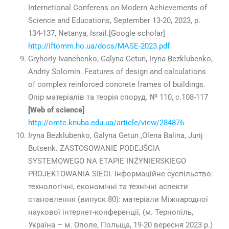
Internetional Conferens on Modern Achievements of
Science and Educations, September 13-20, 2023, p.
134-137, Netanya, Israil.[Google scholar]
http://iftomm.ho.ua/docs/MASE-2023.pdf
Gryhoriy Ivanchenko,
Galyna Getun, Iryna Bezklubenko,
Andriy Solomin. Features of design and calculations
of complex reinforced concrete frames of buildings.
Опір матеріалів та теорія споруд. № 110, с.108-117
[Web of science]
http://omtc.knuba.edu.ua/article/view/284876
Iryna Bezklubenko, Galyna Getun ,Olena Balina, Jurij
Butsenk. ZASTOSOWANIE PODEJŚCIA
SYSTEMOWEGO NA ETAPIE INŻYNIERSKIEGO
PROJEKTOWANIA SIECI. Інформаційне суспільство:
технологічні, економічні та технічні аспекти
становлення (випуск 80): матеріали Міжнародної
наукової інтернет-конференції, (м. Тернопіль,
Україна – м. Ополе, Польща,
19-20
вересня
2023
р.)