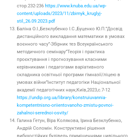
стор.
232-236
https://www.knuba.edu.ua/wp-
content/uploads/2023/11/zbirnyk_kruglyj-
stil_26.09.2023.pdf
Баліна О.І.,Безклубенко І.С.,Буценко Ю.П.”Досвід
дистанційного викладання математики в умовах
воєнного часу”-Збірник тез Всеукраїнського
методичного семінару”Теорія і практика
проєктування і прогнозування класними
керівниками і педагогами варіативного
складника освітньої програми гімназії/ліцею в
умовах війни”Інститут педагогіки Національної
академії педагогічних наук,Київ,
2023
,с.7-12
https://undip.org.ua/library/konstruiuvannia-
kompetentnisno-oriientovanoho-zmistu-povnoi-
zahalnoi-serednoi-osvity/
Галина Гетун, Віра Колякова, Ірина Безклубенко,
Андрій Соломін. Конструктивні рішення
вибухостійких будівель приміщеннями цивільного