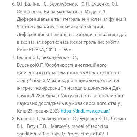
О.І. Баліна, І.С. Безклубенко, Ю.П. Буценко, О.І.
Серпінська. Вища математика. Модуль 4.
Диференціальне та інтегральне числення функцій
багатьох змінних. Елементи теорії поля.
Диференціальні рівняння: методичні вказівки для
виконання короткочасних контрольних робіт /
Київ: КНУБА, 2023. – 76 с.
Баліна О.І., Безклубенко І.С.,
БуценкоЮ.П.”Особливості дистанційного
вивчення курсу математики в умовах воєнного
стану “Тези 3 Міжнародної науково-практичної
інтернет-конференції з нагоди відзначення Дня
науки-2023 в Україні”Актуальність та особливості
наукових досліджень в умовах воєнного стану”,
Київ,23 травня 2023
https://dndi.mvs.gov.ua/
Баліна О.І., Безклубенко І.С., Буценко Ю.П., Лесько
В.І., Гетун Г.В. . Marcov`s model of technical
condition of the object/ Proceedings of XVIII