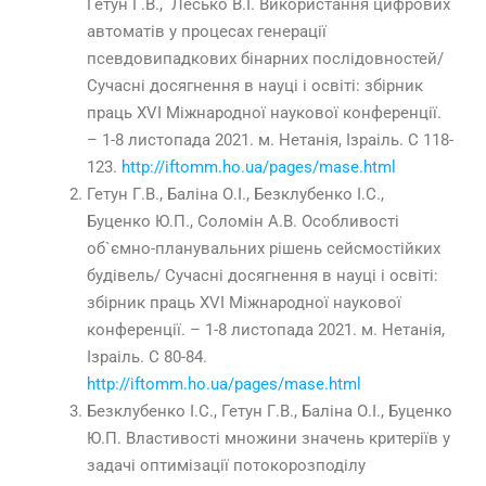
Гетун Г.В., Лесько В.І. Використання цифрових
автоматів у процесах генерації
псевдовипадкових бінарних послідовностей/
Сучасні досягнення в науці і освіті: збірник
праць XVI Міжнародної наукової конференції.
– 1-8 листопада 2021. м. Нетанія, Ізраіль. С 118-
123.
http://iftomm.ho.ua/pages/mase.html
Гетун Г.В., Баліна О.І., Безклубенко І.С.,
Буценко Ю.П., Соломін А.В. Особливості
об`ємно-планувальних рішень сейсмостійких
будівель/ Сучасні досягнення в науці і освіті:
збірник праць XVI Міжнародної наукової
конференції. – 1-8 листопада 2021. м. Нетанія,
Ізраіль. С 80-84.
http://iftomm.ho.ua/pages/mase.html
Безклубенко І.С., Гетун Г.В., Баліна О.І., Буценко
Ю.П. Властивості множини значень критеріїв у
задачі оптимізації потокорозподілу