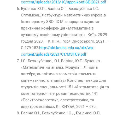
content/uploads/2016/10/itppn-konf-SE-2021.pdf
Буценко Ю.П., Баліна О.І., Безклубенко І.С.
Оптимізація структури математичних курсів в
інженерному ЗВО. IX Міжнародна науково-
практична конференція «Математика в
сучаному технічному університеті». Київ, 28-29
грудня 2020.— КПІ ім. Ігоря Сікорського, 2021. –
С.179-182.
http://old.knuba.edu.ua/ukr/wp-
content/uploads/2021/01/MSTU9.pdf
І.С. Безклубенко , О.І. Баліна, Ю.П. Буценко.
«Математичний аналіз. Модуль I. Лінійна
алгебра, аналітична геометрія, елементи
математичного аналізу» Конспект лекцій для
студентів спеціальності 151 «Автоматизація та
комп`ютерно- інтегровані технології», 141
«Електроенергетика, електротехніка, та
електромеханіка», К.: КНУБА, 2021 – 63с.
Баліна О.І., Безклубенко І.С., , Буценко Ю.П.