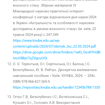
воєнного стану. Збірник матеріалів IV
Міжнародної науково-практичної інтернет-
конференції з нагоди відзначення дня науки-2024
в Україні «Актуальність та особливості наукових
досліджень в умовах воєнного стану» (м. київ, 22
травня 2024 року) с.247-249
https://www.knuba.edu.ua/wp-
content/uploads/2024/07/zbirnyk_tez_22.05.2024.pdf
https://drive.google.com/drive/folders/1wKI_OsvKYHdBR-
nnoOBbyi7qZXgcuUGt
О. О. Терентьєв, О.І. Серпінська, О.І. Баліна, І.С.
Безклубенко, Ю. В. Рябчун. Дискретна математика:
навчальний посібник / Київ: КНУБА, 2024. – 334с.
ISBN 978-966-627-265-5
https://repositary.knuba.edu.ua/handle/123456789/13352
Гетун Г.В., Безклубенко І.С., Ботвіновська С.І.,
Кузьміч О.І., Соломін А.В. Використання