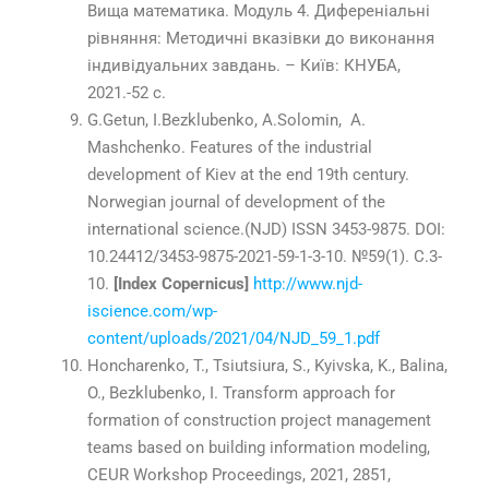
Вища математика. Модуль 4. Диференіальні
рівняння: Методичні вказівки до виконання
індивідуальних завдань. – Київ: КНУБА,
2021.-52 с.
G.Getun, I.Bezklubenko, A.Solomin, A.
Mashchenko. Features of the industrial
development of Kiev at the end 19th century.
Norwegian journal of development of the
international science.(NJD) ISSN 3453-9875. DOI:
10.24412/3453-9875-2021-59-1-3-10. №59(1). С.3-
10.
[Index Copernicus]
http://www.njd-
iscience.com/wp-
content/uploads/2021/04/NJD_59_1.pdf
Honcharenko, T., Tsiutsiura, S., Kyivska, K., Balina,
O., Bezklubenko, I.
Transform approach for
formation of construction project management
teams based on building information modeling,
CEUR Workshop Proceedings,
2021
,
2851
,