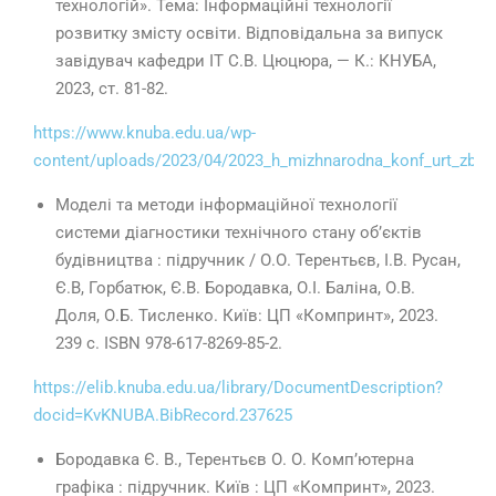
технологій». Тема: Інформаційні технології
розвитку змісту освіти. Відповідальна за випуск
завідувач кафедри ІТ С.В. Цюцюра, — К.: КНУБА,
2023, ст. 81-82.
https://www.knuba.edu.ua/wp-
content/uploads/2023/04/2023_h_mizhnarodna_konf_urt_zbirn
Моделі та методи інформаційної технології
системи діагностики технічного стану об’єктів
будівництва : підручник / О.О. Терентьєв, І.В. Русан,
Є.В, Горбатюк, Є.В. Бородавка, О.І. Баліна, О.В.
Доля, О.Б. Тисленко. Київ: ЦП «Компринт», 2023.
239 с. ISBN 978-617-8269-85-2.
https://elib.knuba.edu.ua/library/DocumentDescription?
docid=KvKNUBA.BibRecord.237625
Бородавка Є. В., Терентьєв О. О. Комп’ютерна
графіка : підручник. Київ : ЦП «Компринт», 2023.