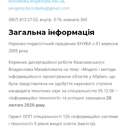
borodavka.iev@knuba.edu.ua
,
yevgeniy.borodavka@gmail.com
(067) 812-27-52, внутр. 5-76, кімната 365
Загальна інформація
Науково-педагогічний працівник КНУБА з 01 вересня
2005 року.
Керівник дисертаційної роботи Квасневського
Владислава Михайловича на тему: «Моделі і методи
інформаційного проектування об′єктів у Allplan», що
була представлена на здобуття наукового ступеня
кандидата технічних наук за спеціальністю 05.13.06 –
«Інформаційні технології» та успішно захищена
20
лютого 2020 року
.
Гарант ОПП спеціальності 126 «Інформаційні системи
і технології» ІІ рівня вищої освіти (магістр).