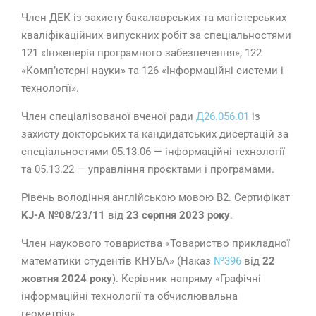
Член ДЕК із захисту бакалаврських та магістерських
кваліфікаційних випускних робіт за спеціальностями
121 «Інженерія програмного забезпечення», 122
«Комп’ютерні науки» та 126 «Інформаційні системи і
технології».
Член спеціалізованої вченої ради
Д26.056.01
із
захисту докторських та кандидатських дисертацій за
спеціальностями 05.13.06 — інформаційні технології
та 05.13.22 — управління проєктами і програмами.
Рівень володіння англійською мовою B2. Сертифікат
KJ-A
№08/23/11
від
23 серпня 2023 року
.
Член наукового товариства «Товариство прикладної
математики студентів КНУБА» (Наказ
№396
від
22
жовтня
2024
року
). Керівник напряму «Графічні
інформаційні технології та обчислювальна
геометрія».