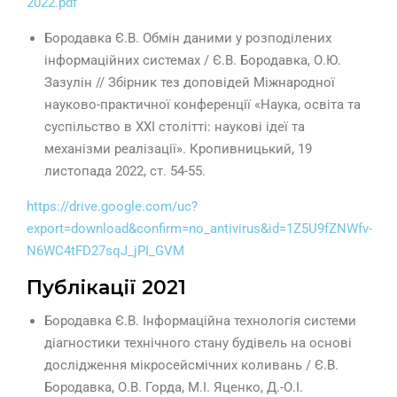
2022.pdf
Бородавка Є.В. Обмін даними у розподілених
інформаційних системах / Є.В. Бородавка, О.Ю.
Зазулін // Збірник тез доповідей Міжнародної
науково-практичної конференції «Наука, освіта та
суспільство в XXI столітті: наукові ідеї та
механізми реалізації». Кропивницький, 19
листопада 2022, ст. 54-55.
https://drive.google.com/uc?
export=download&confirm=no_antivirus&id=1Z5U9fZNWfv-
N6WC4tFD27sqJ_jPI_GVM
Публікації 2021
Бородавка Є.В. Інформаційна технологія системи
діагностики технічного стану будівель на основі
дослідження мікросейсмічних коливань / Є.В.
Бородавка, О.В. Горда, М.І. Яценко, Д.-О.І.