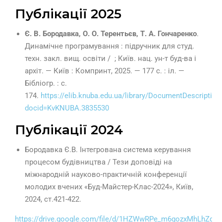
Публікації 2025
Є. В. Бородавка, О. О. Терентьєв, Т. А. Гончаренко
.
Динамічне програмування : підручник для студ.
техн. закл. вищ. освіти / ; Київ. нац. ун-т буд-ва і
архіт. — Київ : Компринт, 2025. — 177 с. : іл. —
Бібліогр. : с.
174.
https://elib.knuba.edu.ua/library/DocumentDescription
docid=KvKNUBA.3835530
Публікації 2024
Бородавка Є.В. Інтегрована система керування
процесом будівництва / Тези доповіді на
міжнародній науково-практичній конференції
молодих вчених «Буд-Майстер-Клас-2024», Київ,
2024, ст.421-422.
https://drive.google.com/file/d/1HZWwRPe_m6gozxMhLhZg-