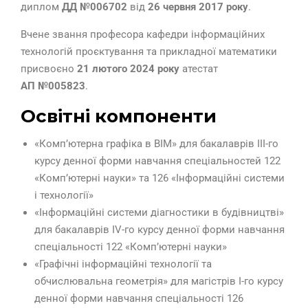
диплом
ДД №006702
від
26 червня 2017 року
.
Вчене звання професора кафедри інформаційних
технологій проєктування та прикладної математики
присвоєно
21 лютого 2024 року
атестат
АП №005823
.
Освітні компоненти
«Комп’ютерна графіка в BIM» для бакалаврів ІІІ-го
курсу денної форми навчання спеціальностей 122
«Комп’ютерні науки» та 126 «Інформаційні системи
і технології»
«Інформаційні системи діагностики в будівництві»
для бакалаврів ІV-го курсу денної форми навчання
спеціальності 122 «Комп’ютерні науки»
«Графічні інформаційні технології та
обчислювальна геометрія» для магістрів І-го курсу
денної форми навчання спеціальності 126