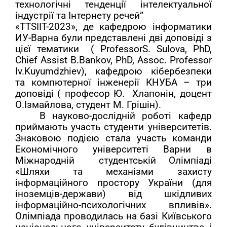
технологічні тенденції інтелектуальної
індустрії та Інтернету речей”
«TTSIIT-2023», де кафедрою інформатики
ИУ-Варна були представлені дві доповіді з
цієї тематики ( Professor
S
. Sulova, PhD,
Chief Assist B.Bankov, PhD, Assoc. Professor
Iv.Kuyumdzhiev), кафедрою кібербезпеки
та компютерної інженерії КНУБА – три
доповіді ( професор Ю. Хлапонін, доцент
О.Ізмайлова, студент М. Грішін).
В науково-дослідній роботі кафедр
приймають участь студенти університетів.
Знаковою подією стала участь команди
Економічного університеті Варни в
Міжнародній студентській Олімпіаді
«Шляхи та механізми захисту
інформаційного простору України (для
іноземців-держави) від шкідливих
інформаційно-психологічних впливів».
Олімпіада проводилась на базі Київського