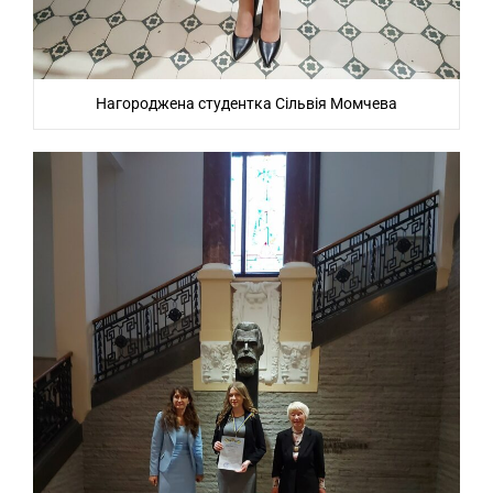
Нагороджена студентка Сільвія Момчева