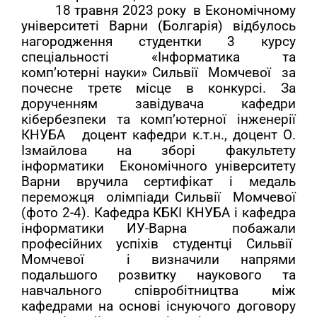
18 травня 2023 року в Економічному
університеті Варни (Болгарія) відбулось
нагородження студентки 3 курсу
спеціальності «Інформатика та
комп’ютерні науки» Сильвії Момчевої за
почесне третє місце в конкурсі.
За
дорученням завідувача кафедри
кібербезпеки та комп’ютерної інженерії
КНУБА доцент кафедри к.т.н., доцент О.
Ізмайлова
на зборі факультету
інформатики Економічного університету
Варни вручила
сертифікат і медаль
переможця олімпіади
Сильвії Момчевої
(фото 2-4). Кафедра КБКІ КНУБА і кафедра
інформатики ИУ-Варна побажали
професійних успіхів студентці Сильвії
Момчевої і визначили напрями
подальшого розвитку наукового та
навчального співробітництва між
кафедрами на основі існуючого договору