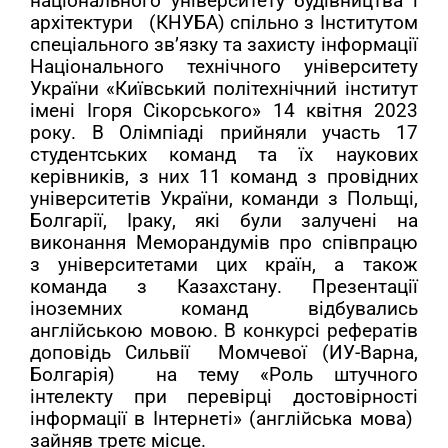
національного університету будівництва і
архітектури
(КНУБА)
спільно з Інститутом
спеціального зв’язку та захисту інформації
Національного технічного університету
України «Київський політехнічний інститут
імені Ігоря Сікорського» 14 квітня 2023
року.
В Олімпіаді прийняли участь 17
студентських команд та їх наукових
керівників, з них 11 команд з провідних
університетів України, команди з Польщі,
Болгарії, Іраку, які були залучені на
виконання Меморандумів про співпрацю
з університетами цих країн, а також
команда з Казахстану. Презентації
іноземних команд відбувались
англійською мовою.
В конкурсі рефератів
доповідь
Сильвії Момчевої (ИУ-Варна,
Болгарія) на тему «Роль штучного
інтелекту при перевірці достовірності
інформації в Інтернеті» (англійська мова)
зайняв третє місце.