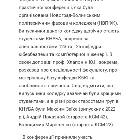
практичної конференції, яка була
організована
Новоград-Волинським
політехнічним фаховим коледжем (НВПФК).
Випускники даного коледжу щорічно стають
студентами КНУБА, зокрема за
спеціальностями 123 та 125 кафедри
кібербезпеки та комп’ютерної інженерії. В
своїй доповіді проф. Хлапонін Ю.І., зокрема,
розказав про спеціальності факультету, про
матеріальну базу кафедри КБКІ та
особливості навчання. Слід відмітити, що
випускники коледжу зазвичай були кращими
студентами, а в різні роки старостами груп в
КНУБА були Максим Заїка (випускник 2022
р.), Андрій Показной (староста КСМ-42),
Володимир Мироненко (староста КСМ-22)
.
В конференції прийняли участь