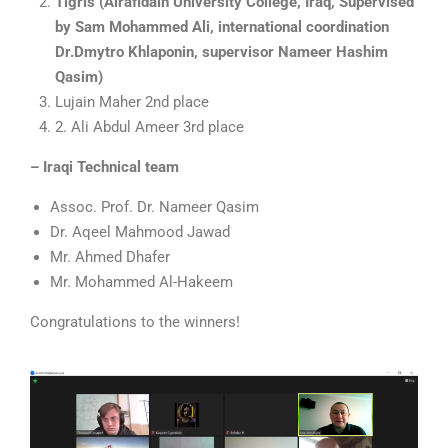
Tigris
(
Alrafidain
University
College
,
Iraq
, Supervised
by Sam Mohammed Ali, international coordination
Dr.D
my
tro Khlaponin
,
supervisor
Nameer Hashim
Qasim
)
Lujain Maher 2nd place
2. Ali Abdul Ameer 3rd place
– Iraqi Technical team
Assoc. Prof. Dr. Nameer Qasim
Dr. Aqeel Mahmood Jawad
Mr. Ahmed Dhafer
Mr. Mohammed Al-Hakeem
Congratulations to the winners!