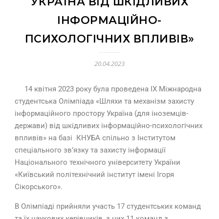
УКРАЇНА ВІД ШКІДЛИВИХ
ІНФОРМАЦІЙНО-
ПСИХОЛОГІЧНИХ ВПЛИВІВ»
20.04.2023
14 квітня 2023 року була проведена IХ Міжнародна
студентська Олімпіада «Шляхи та механізм захисту
інформаційного простору Україна (для іноземців-
держави) від шкідливих інформаційно-психологічних
впливів» на базі КНУБА спільно з Інститутом
спеціального зв’язку та захисту інформації
Національного технічного університету України
«Київський політехнічний інститут імені Ігоря
Сікорського».
В Олімпіаді прийняли участь 17 студентських команд
та їх наукових керівників, з них 11 команд з