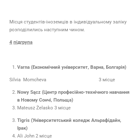
Місця студентів-іноземців в індивідуальному заліку
розподілились наступним чином.
4
підгрупа
Varna
(
Економічний університет
,
Варна
, Болгарія)
Silvia Momcheva 3 місце
Nowy
S
ą
cz
(
Центр професійно-технічного навчання
в Новому Сончі, Польща)
Mateusz Żelasko 3 місце
Tigris
(Університетський коледж Альрафідайн,
Ірак
)
Ali John 2 місце