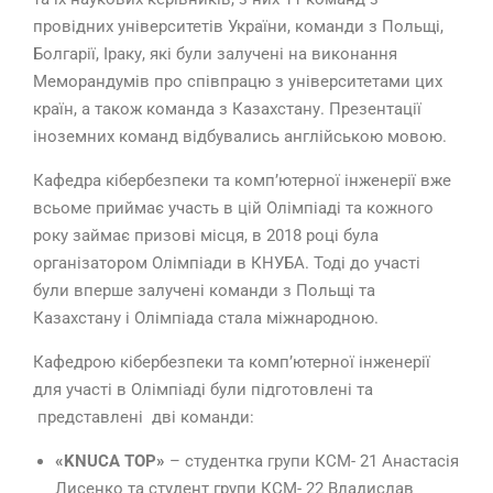
провідних університетів України, команди з Польщі,
Болгарії, Іраку, які були залучені на виконання
Меморандумів про співпрацю з університетами цих
країн, а також команда з Казахстану. Презентації
іноземних команд відбувались англійською мовою.
Кафедра кібербезпеки та комп’ютерної інженерії вже
всьоме приймає участь в цій Олімпіаді та кожного
року займає призові місця, в 2018 році була
організатором Олімпіади в КНУБА. Тоді до участі
були вперше залучені команди з Польщі та
Казахстану і Олімпіада стала міжнародною.
Кафедрою кібербезпеки та комп’ютерної інженерії
для участі в Олімпіаді були підготовлені та
представлені дві команди:
«
KNUCA
TOP
»
– студентка групи КСМ- 21 Анастасія
Лисенко та студент групи КСМ- 22 Владислав