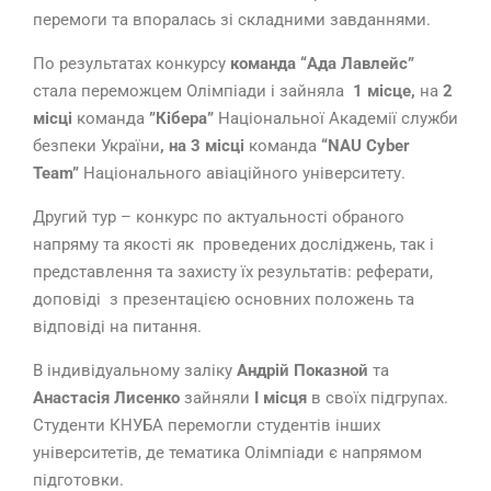
перемоги та впоралась зі складними завданнями.
По результатах конкурсу
команда “Ада Лавлейс”
стала переможцем Олімпіади і зайняла
1 місце,
на
2
місці
команда
”Кібера”
Національної Академії служби
безпеки України
, на 3 місці
команда
“
NAU
Cyber
Team
”
Національного авіаційного університету.
Другий тур – конкурс по актуальності обраного
напряму та якості як проведених досліджень, так і
представлення та захисту їх результатів: реферати,
доповіді з презентацією основних положень та
відповіді на питання.
В індивідуальному заліку
Андрій Показной
та
Анастасія Лисенко
зайняли
І місця
в своїх підгрупах.
Студенти КНУБА перемогли студентів інших
університетів, де тематика Олімпіади є напрямом
підготовки.