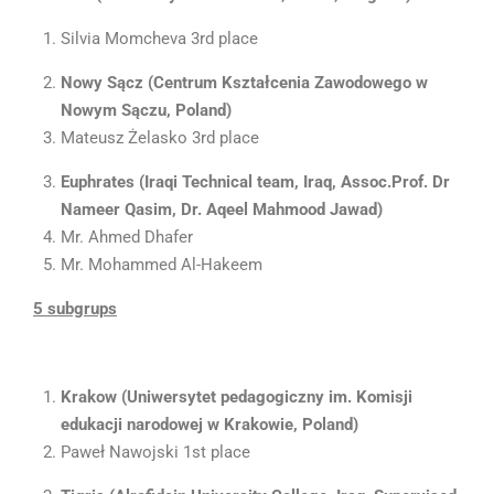
Silvia Momcheva 3rd place
Nowy
S
ą
cz
(
Centrum
Kszta
ł
cenia
Zawodowego
w
Nowym
S
ą
czu
, Poland
)
Mateusz Żelasko 3rd place
Euphrates
(
Iraqi Technical team
, Iraq
,
Assoc.Prof.
Dr
Nameer Qasim
,
Dr.
Aqeel Mahmood Jawad
)
Mr. Ahmed Dhafer
Mr. Mohammed Al-Hakeem
5
subgrups
Krakow
(
Uniwersytet
pedagogiczny
im
.
Komisji
edukacji
narodowej
w
Krakowie
,
Poland
)
Paweł Nawojski 1st place