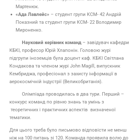
Мартенюк.
«Ада Лавлейс»
– студент групи КСМ- 42 Андрій
Показний та студент групи КСМ- 22 Володимир
Мироненко.
Науковий керівник
команд
– завідувач кафедри
КБКІ, професор Юрій Хлапонін. Головою журі
підгрупи іноземців була доцент каф. КБКІ Світлана
Кондакова та членом журі John Magill, випускник
Кембриджа, професіонал з захисту інформації в
аерокосмічній індустрії (Великобританія).
Олімпіада проводилась в два тури. Перший –
конкурс команд по рівню знань та умінь з
теоретичних і практичних аспектів визначеної
тематики.
Для цього треба було письмово відповісти не менш
ніж на 100 питань зі 120. Команда проявила волю до