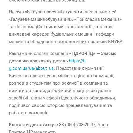
систем автоматизації виробництва.
На зустрічі були присутні студенти спеціальностей
«Галузеве машинобудування», «Прикладна механіка»
та «Інформаційні системи та технології», а також
викладачі кафедри будівельних машин і кафедри
машин та обладнання технологічних процесів КНУБА.
Рекламний слоган компанії
«ГІДРО-ГІД» — Знаємо
детально про кожну деталь
https://h-
g.com.ua/ua/about_us
. Представник компанії
Вячеслав презентував місію та цінності компанії,
розповів студентам про вакансії в компанії та
вимоги до кандидатів, умови праці та актуальні
заробітні плати у сфері гідравлічного обладнання,
поділився своєю історією працевлаштування та
роботи в компанії.
Контакти для звʼязку:
+38 (050) 708-20-97, Анна
Войтюк, HR-менеджер.