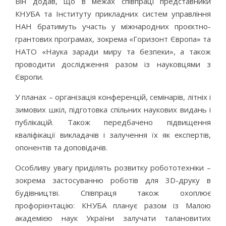
Він додав, що в межах співпраці представники
КНУБА та
Інституту прикладних систем управління
НАН братимуть участь у міжнародних проєктно-
грантових програмах, зокрема «Горизонт Європа» та
НАТО «Наука заради миру та безпеки», а також
проводити дослідження разом із науковцями з
Європи.
У планах – організація конференцій, семінарів, літніх і
зимових шкіл, підготовка спільних наукових видань і
публікацій. Також передбачено підвищення
кваліфікації викладачів і залучення їх як експертів,
опонентів та доповідачів.
Особливу увагу приділять розвитку робототехніки –
зокрема застосуванню роботів для 3D-друку в
будівництві. Співпраця також охоплює
профорієнтацію: КНУБА планує разом із Малою
академією наук України залучати талановитих