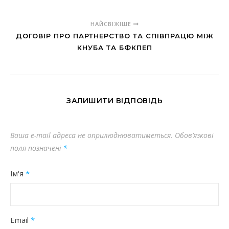
НАЙСВІЖІШЕ
ДОГОВІР ПРО ПАРТНЕРСТВО ТА СПІВПРАЦЮ МІЖ
КНУБА ТА БФКПЕП
ЗАЛИШИТИ ВІДПОВІДЬ
Ваша e-mail адреса не оприлюднюватиметься.
Обов’язкові
поля позначені
*
Ім'я
*
Email
*