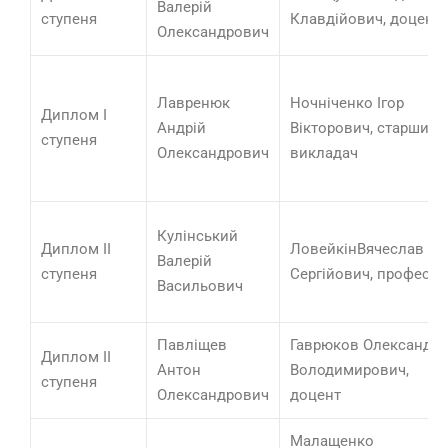
Валерій
ступеня
Клавдійович, доцент
Олександрович
Лавренюк
Ночніченко Ігор
Диплом І
Андрій
Вікторович, старший
ступеня
Олександрович
викладач
Кулінський
Диплом ІІ
ЛовейкінВячеслав
Валерій
ступеня
Сергійович, професор
Васильович
Павліщев
Гаврюков Олександр
Диплом ІІ
Антон
Володимирович,
ступеня
Олександрович
доцент
Малащенко