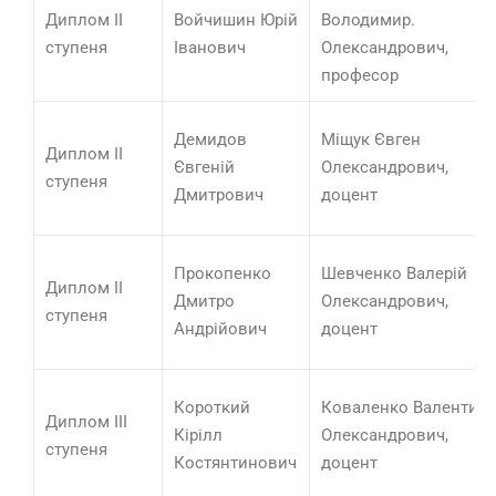
Диплом ІІ
Войчишин Юрій
Володимир.
ступеня
Іванович
Олександрович,
професор
Демидов
Міщук Євген
Диплом ІІ
Євгеній
Олександрович,
ступеня
Дмитрович
доцент
Прокопенко
Шевченко Валерій
Диплом ІІ
Дмитро
Олександрович,
ступеня
Андрійович
доцент
Короткий
Коваленко Валентин
Диплом ІІІ
Кірілл
Олександрович,
ступеня
Костянтинович
доцент