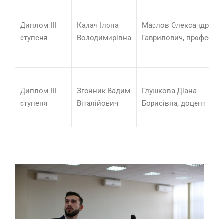
Диплом ІІІ
Калач Ілона
Маслов Олександр
ступеня
Володимирівна
Гаврилович, професо
Диплом ІІІ
Згонник Вадим
Глушкова Діана
ступеня
Віталійович
Борисівна, доцент