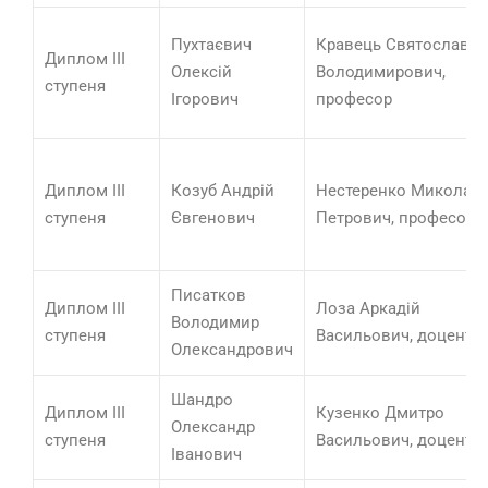
Пухтаєвич
Кравець Святослав
Диплом ІІІ
Олексій
Володимирович,
ступеня
Ігорович
професор
Диплом ІІІ
Козуб Андрій
Нестеренко Микола
ступеня
Євгенович
Петрович, професор
Писатков
Диплом ІІІ
Лоза Аркадій
Володимир
ступеня
Васильович, доцент
Олександрович
Шандро
Диплом ІІІ
Кузенко Дмитро
Олександр
ступеня
Васильович, доцент
Іванович