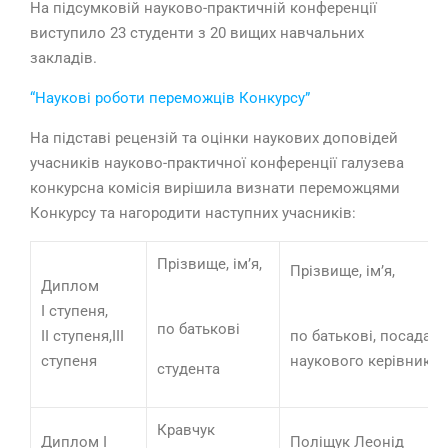
На підсумковій науково-практичній конференції
виступило 23 студенти з 20 вищих навчальних
закладів.
“Наукові роботи переможців Конкурсу”
На підставі рецензій та оцінки наукових доповідей
учасників науково-практичної конференції галузева
конкурсна комісія вирішила визнати переможцями
Конкурсу та нагородити наступних учасників:
Прізвище, ім’я,
Прізвище, ім’я,
Диплом
І ступеня,
по батькові
ІІ ступеня,ІІІ
по батькові, посада
ступеня
наукового керівника
студента
Кравчук
Диплом І
Поліщук Леонід