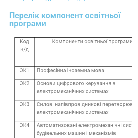
Перелік компонент освітньої
програми
Код
Компоненти освітньої програми
н/д
ОК1
Професійна іноземна мова
ОК2
Основи цифрового керування в
електромеханічних системах
ОК3
Силові напівпровідникові перетворювач
електромеханічних системах
ОК4
Автоматизовані електромеханічні сист
будівельних машин і механізмів