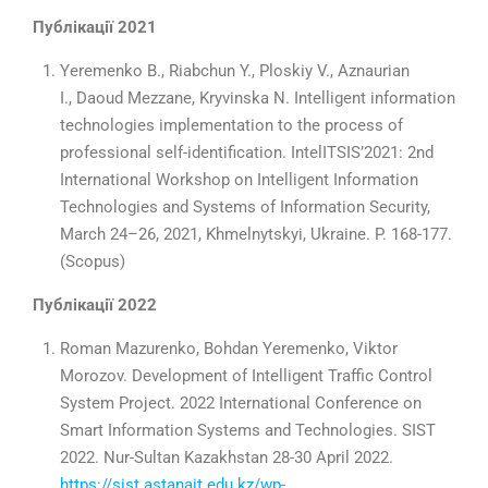
Публікації 2021
Yeremenko B., Riabchun Y., Ploskiy V., Aznaurian
I., Daoud Mezzane,
Kryvinska N.
Intelligent information
technologies implementation to the process of
professional self-identification.
IntelITSIS’2021: 2nd
International Workshop on Intelligent Information
Technologies and Systems of Information Security,
March 24–26, 2021, Khmelnytskyi, Ukraine
.
P. 168-177.
(Scopus)
Публікації 2022
Roman Mazurenko, Bohdan Yeremenko, Viktor
Morozov. Development of Intelligent Traffic Control
System Project. 2022 International Conference on
Smart Information Systems and Technologies. SIST
2022. Nur-Sultan Kazakhstan 28-30 April 2022.
https://sist.astanait.edu.kz/wp-