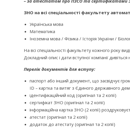
– за атестатом про ПЗСО та сертифікатами ЗН
ЗНО на всі спеціальності факультету автомат
Українська мова
Математика
Іноземна мова / Фізика / Історія України / Біолог
На всі спеціальності факультету кожного року ви
Докладний опис і дати вступної компанії дивіться
Перелік документів для вступу:
паспорт або інший документ, що засвідчує грома
ID – картка та витяг з Єдиного державного демо
ідентифікаційний код (оригінал та 2 копії)
сертифікат ЗНО (оригінал та 2 копії)
інформаційна картка ЗНО (2 копії) роздруковуєт
атестат (оригінал та 2 копії)
додаток до атестату (оригінал та 2 копії)