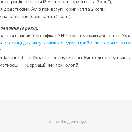
єстрацію в сільській місцевості: оригінал та 2 копії);
додаткових балів при вступі (оригінал та 2 копії);
на навчання (оригінал та 2 копії).
вчання (3 роки).
країнської мови, Сертифікат ЗНО з математики або історії Укр
 на
сторінці для випускників коледжів Приймальної комісії КНУ
т
.
еціальності – найкраще звернутись особисто до заступника де
атизації і інформаційних технологій.
Тема Bard від
WP Royal
.