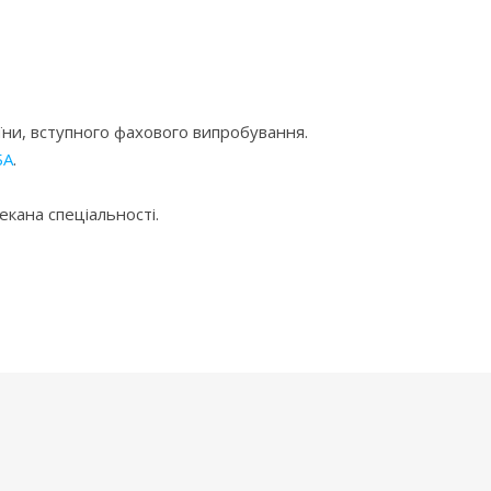
аїни, вступного фахового випробування.
БА
.
кана спеціальності.