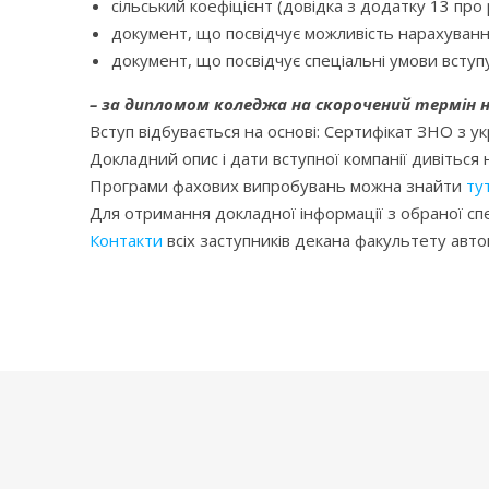
сільський коефіцієнт (довідка з додатку 13 про ре
документ, що посвідчує можливість нарахування 
документ, що посвідчує спеціальні умови вступу 
– за дипломом коледжа на скорочений термін на
Вступ відбувається на основі: Сертифікат ЗНО з у
Докладний опис і дати вступної компанії дивіться
Програми фахових випробувань можна знайти
ту
Для отримання докладної інформації з обраної сп
Контакти
всіх заступників декана факультету автом