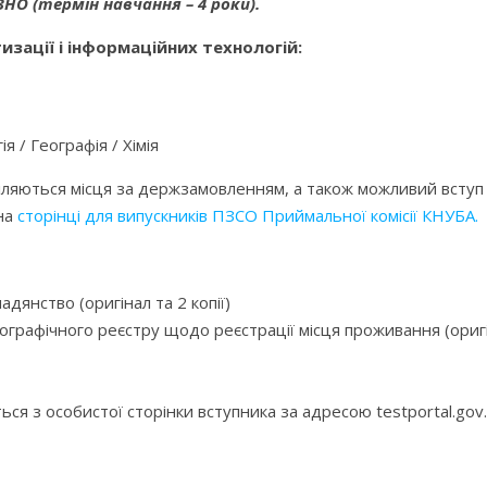
О (термін навчання – 4 роки).
изації і інформаційних технологій:
ія / Географія / Хімія
діляються місця за держзамовленням, а також можливий вступ 
 на
сторінці для випускників ПЗСО Приймальної комісії КНУБА.
дянство (оригінал та 2 копії)
графічного реєстру щодо реєстрації місця проживання (оригіна
ься з особистої сторінки вступника за адресою testportal.gov.