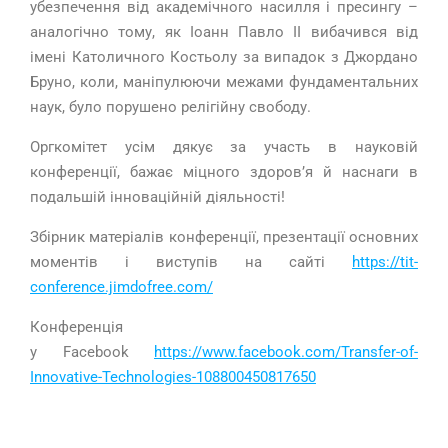
убезпечення від академічного насилля і пресингу –
аналогічно тому, як Іоанн Павло
II
вибачився від
імені Католичного Костьолу за випадок з Джордано
Бруно, коли, маніпулюючи межами фундаментальних
наук, було порушено релігійну свободу.
Оргкомітет усім дякує за участь в науковій
конференції, бажає міцного здоров’я й наснаги в
подальшій інноваційній діяльності!
Збірник матеріалів конференції, презентації основних
моментів і виступів на сайті
https://tit-
conference.jimdofree.com/
Конференція
у
Facebook
https://www.facebook.com/Transfer-of-
Innovative-Technologies-108800450817650