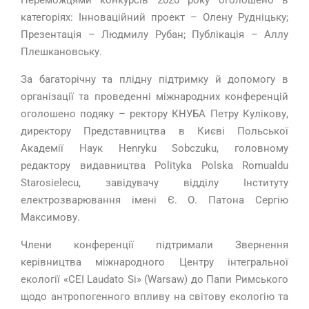
Переможцями конкурсів 2020 року оголошено в
категоріях: Інноваційний проект – Олену Рудніцьку;
Презентація – Людмилу Рубан; Публікація – Аллу
Плешкановську.
За багаторічну та плідну підтримку й допомогу в
організації та проведенні міжнародних конференцій
оголошено подяку – ректору КНУБА Петру Кулікову,
директору Представництва в Києві Польської
Академії Наук
Henryku
Sobczuku
, головному
редактору видавництва
Polityka
Polska
Romualdu
Starosielecu
, завідувачу відділу Інституту
електрозварювання імені Є. О. Патона Сергію
Максимову.
Члени конференції підтримали Звернення
керівництва міжнародного Центру інтегральної
екології «
CEI
Laudato
Si
» (
Warsaw
) до Папи Римського
щодо антропогенного впливу на світову екологію та