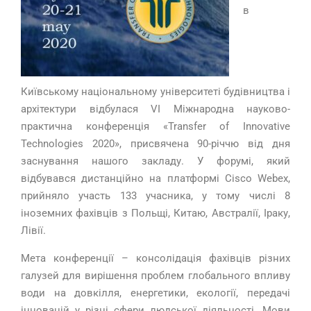
в
Київському національному університеті будівництва і
архітектури відбулася VI Міжнародна науково-
практична конференція «
Transfer
of
Innovative
Technologies
2020», присвячена 90-річчю від дня
заснування нашого закладу. У форумі, який
відбувався дистанційно на платформі
Cisco
Webex
,
прийняло участь 133 учасника, у тому числі 8
іноземних фахівців з Польщі, Китаю, Австралії, Іраку,
Лівії.
Мета конференції – консолідація фахівців різних
галузей для вирішення проблем глобального впливу
води на довкілля, енергетики, екології, передачі
інновацій у різні сфери людської діяльності. Мови