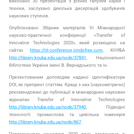
виконано 30 презентацій з різних галузей науки і
техніки, заслухано декілька дисертацій здобувачів
наукових ступенів.
Опубліковано Збірник матеріалів
VI
Міжнародної
науково-практичної конференції «
Transfer
of
Innovative
Technologies
2020», який розміщено на
сайтах
https://tit-conference.jimdofree.com
, КНУБА
http
://
library
.
knuba
.
edu
.
ua
/
node
/37841
, Національної
бібліотеки України імені В. Вернадського та ін.
Презентованим доповідям надано ідентифікатори
DOI, як препринт статтям. Кращі з них (наукометричні)
рекомендовані до публікації в міжнародних наукових
журналах:
Transfer
of
Innovative
Technologies
http://library.knuba.edu.ua/node/37940
, Підводні
технології: промислова та цивільна інженерія
http://library.knuba.edu.ua/node/867
.