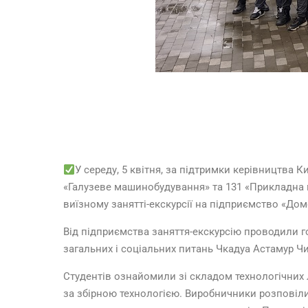
У середу, 5 квітня, за підтримки керівництва К
«Галузеве машинобудування» та 131 «Прикладна м
виїзному занятті-екскурсії на підприємство «До
Від підприємства заняття-екскурсію проводили 
загальних і соціальних питань Чкадуа Астамур Ч
Студентів ознайомили зі складом технологічних 
за збірною технологією. Виробничники розповіл