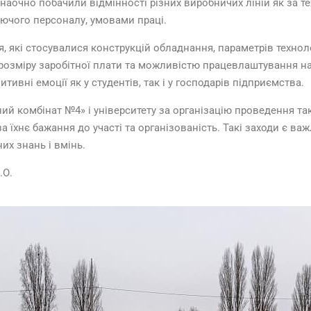
наочно побачили відмінності різних виробничих ліній як за те
уючого персоналу, умовами праці.
, які стосувалися конструкцій обладнання, параметрів техноло
, розміру заробітної плати та можливістю працевлаштування н
ивні емоції як у студентів, так і у господарів підприємства.
й комбінат №4» і університету за організацію проведення так
за їхнє бажання до участі та організованість. Такі заходи є 
х знань і вмінь.
.О.