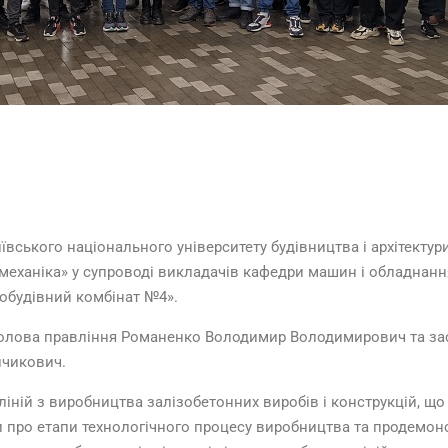
иївського національного університету будівництва і архітектур
еханіка» у супроводі викладачів кафедри машин і обладнання
мобудівний комбінат №4».
голова правління Романенко Володимир Володимирович та зас
ичикович.
ліній з виробництва залізобетонних виробів і конструкцій, щ
и про етапи технологічного процесу виробництва та продемон