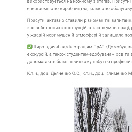
використовується на кожному з етапів. Присутні 
енергоємністю виробництва, кількістю обслугов
Присутні активно ставили різноманітні запитання
залізобетонних конструкцій, а також умов праці
у жвавій невимушеній атмосфері й залишила позит
Щиро вдячні адміністраціям ПрАТ «Домобудівни
екскурсій, а також студентам-здобувачам освіти 
допомагають більш швидкому набуттю професійни
К.т.н., доц. Дьяченко О.С., к.т.н., доц. Клименко М