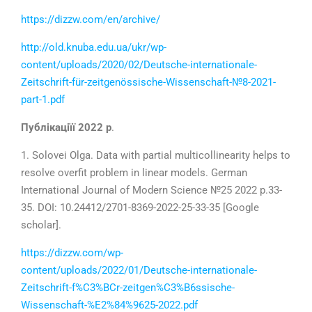
https://dizzw.com/en/archive/
http://old.knuba.edu.ua/ukr/wp-
content/uploads/2020/02/Deutsche-internationale-
Zeitschrift-für-zeitgenössische-Wissenschaft-№8-2021-
part-1.pdf
Публікаціїї 2022 р
.
1. Solovei Olga. Data with partial multicollinearity helps to
resolve overfit problem in linear models. German
International Journal of Modern Science №25 2022 p.
33-
35
.
DOI: 10.24412/2701-8369-2022-25-33-35
[Google
scholar].
https://dizzw.com/wp-
content/uploads/2022/01/Deutsche-internationale-
Zeitschrift-f%C3%BCr-zeitgen%C3%B6ssische-
Wissenschaft-%E2%84%9625-2022.pdf