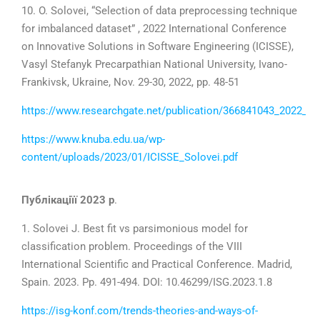
10.
O. Solovei
, “Selection of data preprocessing technique
for imbalanced dataset” ,
2022
International Conference
on Innovative Solutions in Software Engineering (ICISSE),
Vasyl Stefanyk Precarpathian National University, Ivano-
Frankivsk, Ukraine, Nov.
29-30
,
2022
, pp.
48-51
https://www.researchgate.net/publication/366841043_2022_In
https://www.knuba.edu.ua/wp-
content/uploads/2023/01/ICISSE_Solovei.pdf
Публікаціїї 2023 р
.
1. Solovei J.
Best fit vs parsimonious model for
classification problem
. Proceedings of the VIII
International Scientific and Practical Conference. Madrid,
Spain.
2023
. Pp.
491-494
.
DOI: 10.46299/ISG.
2023
.1.8
https://isg-konf.com/trends-theories-and-ways-of-