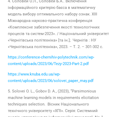
4.
Соловей О.Л., Соловей Б.А.. Включення
інформаційного критерію баєса в математичну
модель вибору оптимального набору ознак. ХІІІ
Міжнародна науково-практична конференція
«Комплексне забезпечення якості технологічних
процесів та систем-2023». / Національний університет
«Чернігівська політехніка» [та ін.]; Чернігів : НУ
«Чернігівська політехніка»,
2023
. – Т. 2. –
301-302
с.
https://conference-chernihiv-polytechnik.com/wp-
content/uploads/2023/06/Tezy-2023-Part-2.pdf
https://www.knuba.edu.ua/wp-
content/uploads/2023/06/solovei_paper_may.pdf
5. Solovei O. L., Gobov D. A., (2023),
“Parsimonious
machine learning models in requirements elicitation
techniques selection.
Вісник Національного
технічного університету «ХПІ». Серія: Системний