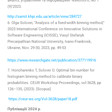
аналіз, управління та інформаційні технології, No 1
(9)’
2023
.
http://samit.khpi.edu.ua/article/view/284727
6.
Olga Solovei
, “
Analysis of a fixed-width binning method,”
2023
International Conference on Innovative Solutions in
Software Engineering (ICISSE), Vasyl Stefanyk
Precarpathian National University, Ivano-Frankivsk,
Ukraine, Nov.
29-30
,
2023
, pp.
49-53
https://www.researchgate.net/publication/377119916
7.
Honcharenko T, Solovei O. Optimal bin number for
histogram binning method to calibrate binary
probabilities. CEUR Workshop Proceedings, vol-
3628
, pp
126–135
, (2023).
[Scopus]
https://ceur-ws.org/Vol-3628/paper18.pdf
Публікаціїї 2024 р
.