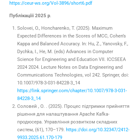
https://ceur-ws.org/Vol-3896/short6.pdf
Публікаціїї 2025 р
.
Solovei, O., Honcharenko, T. (2025). Maximum
Expected Differences in the Scores of MCC, Cohen’s
Kappa and Balanced Accuracy. In: Hu, Z., Yanovsky, F.,
Dychka, I., He, M. (eds) Advances in Computer
Science for Engineering and Education VII. ICCSEEA
2024 2024
. Lecture Notes on Data Engineering and
Communications Technologies, vol 242. Springer, doi:
10.
1007
/978-3-031-84228-3_14
https://link.springer.com/chapter/10.1007/978-3-031-
84228-3_14
Соловей , О. . (2025). Процес підтримки прийняття
рішення для налаштування Apache Kafka-
продюсера. Управління розвитком складних
систем, (61),
170–179
.
https://doi.org/10.32347/2412-
9933.2025.61.170-179