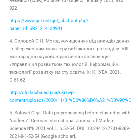
Research (IJSR),Volume 10 Issue 2, February 2021, 920 –
922
https://www.ijsr.net/get_abstract.php?
paper_id=SR21214134941
4.
Соловей О.Л.
Метод «очищення» від викидів даних,
із збереженням характеру вибіркового розподілу
.
VIII
міжнародна науково-практична конференція
«Управління розвитком технологій. Інформаційні
технології розвитку змісту освіти. К: КНУБА, 2021.
С.
61-62
http://old.knuba.edu.ua/ukr/wp-
content/uploads/2020/11/8_%D0%86%D0%A2_%D0%9C
5.
Solovei Olga. Data preprocessing before clustering with
“outliers”.
German International Journal of Modern
Science №8
2021
vol.1. p.
52-54
. DOI: 10.24412/2701-8369-
2021-8-1-52-54 [Google scholar].