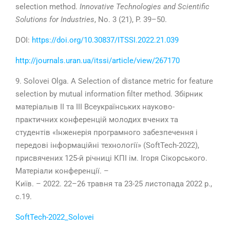
selection method.
Innovative Technologies and Scientific
Solutions for Industries
, No. 3 (21), P.
39
–50.
DOI:
https://doi.org/10.30837/ITSSI.2022.21.039
http://journals.uran.ua/itssi/article/view/267170
9. Solovei Olga.
A Selection of distance metric for
feature
selection by mutual
information filter method. Збірник
матеріалыв ІІ та ІІІ Всеукраїнських науково-
практичних конференцій молодих вчених та
студентів «Інженерія програмного забезпечення і
передові інформаційні технології» (SoftTech-2022),
присвячених 125-й річниці КПІ ім. Ігоря Сікорського.
Матеріали конференції. –
Київ. – 2022. 22–26 травня та 23-25 листопада 2022 р.,
с.19.
SoftTech-2022_Solovei