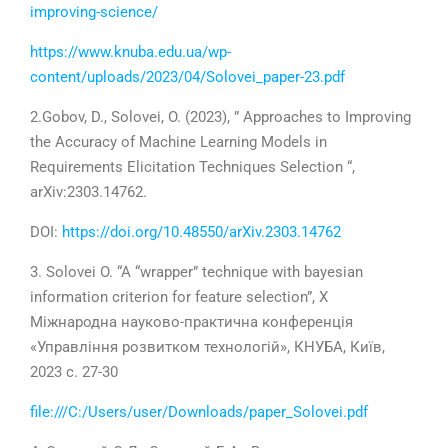
improving-science/
https://www.knuba.edu.ua/wp-
content/uploads/2023/04/Solovei_paper-23.pdf
2.
Gobov, D., Solovei, O. (2023), ” Approaches to Improving
the Accuracy of Machine Learning Models in
Requirements Elicitation Techniques Selection “,
arXiv:
2303
.14762.
DOI:
https://doi.org/10.48550/arXiv.2303.14762
3.
Solovei O. “A “wrapper” technique with bayesian
information criterion for feature selection”, Х
Міжнародна науково-практична конференція
«Управління розвитком технологій», КНУБА, Київ,
2023
с.
27-30
file:///C:/Users/user/Downloads/paper_Solovei.pdf