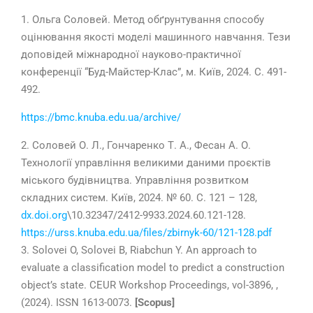
1. Ольга Соловей. Метод обґрунтування способу
оцінювання якості моделі машинного навчання. Тези
доповідей міжнародної науково-практичної
конференції “Буд-Майстер-Клас”, м. Київ, 2024. С. 491-
492.
https://bmc.knuba.edu.ua/archive/
2.
Соловей О. Л., Гончаренко Т. А., Фесан А. О.
Технології управління великими даними проєктів
міського будівництва. Управління розвитком
складних систем. Київ,
2024
. № 60. С.
121 – 128
,
dx.doi.org
\10.32347/
2412-9933
.
2024
.60.
121-128
.
https://urss.knuba.edu.ua/files/zbirnyk-60/121-128.pdf
3. Solovei O, Solovei B, Riabchun Y. An approach to
evaluate a classification model to predict a construction
object’s state. CEUR Workshop Proceedings, vol-
3896
, ,
(2024). ISSN
1613-0073
.
[Scopus]