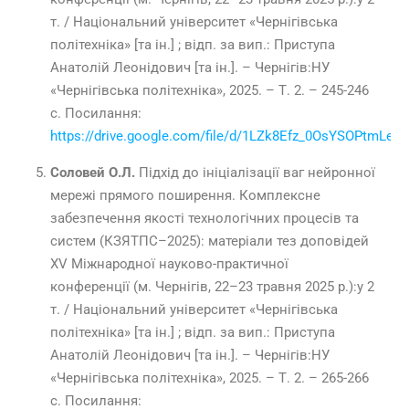
т. / Національний університет «Чернігівська
політехніка» [та ін.] ; відп. за вип.: Приступа
Анатолій Леонідович [та ін.]. – Чернігів:НУ
«Чернігівська політехніка»,
2025
. – Т. 2. –
245-246
с.
Посилання:
https://drive.google.com/file/d/1LZk8Efz_0OsYSOPtmLeR
Соловей О.Л.
Підхід до ініціалізації ваг нейронної
мережі прямого поширення.
Комплексне
забезпечення якості технологічних процесів та
систем (КЗЯТПС–2025): матеріали тез доповідей
XV Міжнародної науково-практичної
конференції (м. Чернігів,
22–23
травня
2025
р.):у 2
т. / Національний університет «Чернігівська
політехніка» [та ін.] ; відп. за вип.: Приступа
Анатолій Леонідович [та ін.]. – Чернігів:НУ
«Чернігівська політехніка»,
2025
. – Т. 2. –
265-266
с.
Посилання: