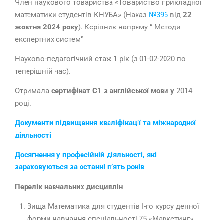
Член наукового товариства «Товариство прикладної
математики студентів КНУБА» (Наказ
№396
від
22
жовтня
2024
року
). Керівник напряму ” Методи
експертних систем”
Науково-педагогічний стаж 1 рік (з 01-02-2020 по
теперішній час).
Отримала
сертифікат
C
1
з англійської мови у
2014
році.
Документи підвищення кваліфікації та міжнародної
діяльності
Досягнення у професійній діяльності, які
зараховуються за останні п’ять років
Перелік навчальних дисциплін
Вища Математика для студентів І-го курсу денної
форми навчання спеціальності 75 «Маркетинг».