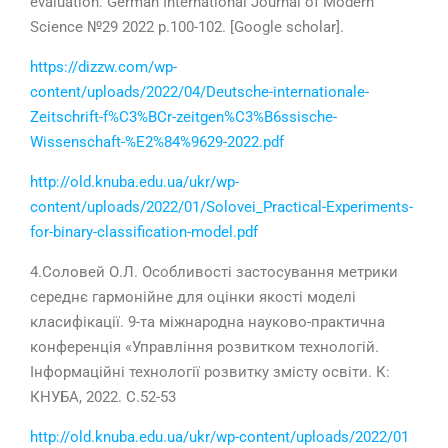
evaluation. German International Journal of Modern
Science №29 2022 p.
100-102
. [Google scholar].
https://dizzw.com/wp-
content/uploads/2022/04/Deutsche-internationale-
Zeitschrift-f%C3%BCr-zeitgen%C3%B6ssische-
Wissenschaft-%E2%84%9629-2022.pdf
http://old.knuba.edu.ua/ukr/wp-
content/uploads/2022/01/Solovei_Practical-Experiments-
for-binary-classification-model.pdf
4.
Соловей
О
.
Л
. Особливості застосування метрики
середнє гармонійне для оцінки якості моделі
класифікації. 9-
та міжнародна науково-практична
конференція «Управління розвитком технологій.
Інформаційні технології розвитку змісту освіти. К:
КНУБА,
2022
.
С.
52-53
http://old.knuba.edu.ua/ukr/wp-content/uploads/2022/01