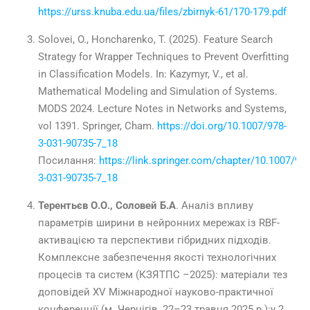
https://urss.knuba.edu.ua/files/zbirnyk-61/170-179.pdf
Solovei, O., Honcharenko, T. (2025). Feature Search
Strategy for Wrapper Techniques to Prevent Overfitting
in Classification Models. In: Kazymyr, V., et al.
Mathematical Modeling and Simulation of Systems.
MODS
2024
. Lecture Notes in Networks and Systems,
vol
1391
. Springer, Cham.
https://doi.org/10.1007/978-
3-031-90735-7_18
Посилання:
https://link.springer.com/chapter/10.1007/978
3-031-90735-7_18
Терентьєв О.О., Соловей Б.А
. Аналіз впливу
параметрів ширини в нейронних
мережах із RBF-
активацією та перспективи гібридних підходів.
Комплексне забезпечення якості технологічних
процесів та систем (КЗЯТПС –
2025): матеріали тез
доповідей XV Міжнародної науково-практичної
конференції
(м. Чернігів,
22–23
травня
2025
р.):у 2