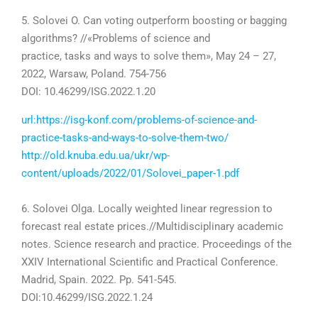
5. Solovei O. Can voting outperform boosting or bagging
algorithms? //«Problems of science and
practice, tasks and ways to solve them», May
24 – 27
,
2022
, Warsaw, Poland.
754-756
DOI: 10.46299/ISG.
2022
.1.20
url:https://isg-konf.com/problems-of-science-and-
practice-tasks-and-ways-to-solve-them-two/
http://old.knuba.edu.ua/ukr/wp-
content/uploads/2022/01/Solovei_paper-1.pdf
6. S
olovei Olga. Locally weighted linear regression to
forecast real estate prices.//Multidisciplinary academic
notes. Science research and practice. Proceedings of the
ХХIV International Scientific and Practical Conference.
Madrid, Spain.
2022
. Pp.
541-545
.
DOI:10.46299/ISG.
2022
.1.24