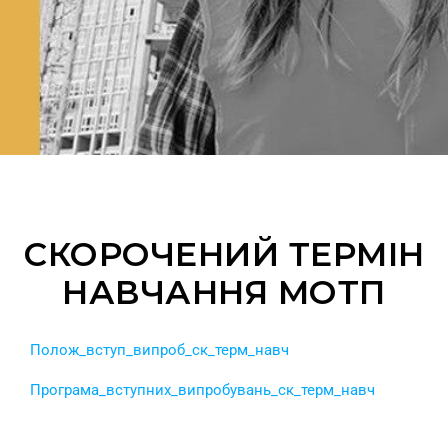
СКОРОЧЕНИЙ ТЕРМІН
НАВЧАННЯ МОТП
Полож_вступ_випроб_ск_терм_навч
Програма_вступних_випробувань_ск_терм_навч