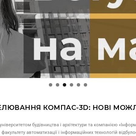
ЛЮВАННЯ КОМПАС-3D: НОВІ МОЖ
ніверситетом будівництва і архітектури та компанією «Інформа
н
факультету автоматизації і інформаційних технологій відбул