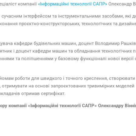
пеціаліст компанії
«Інформаційні технології САПР»
Олександр В
 сучасним інтерфейсом та інструментальними засобами, які д
онання проєктно-конструкторських, технологічних та дизайне
авідувача кафедри будівельних машин, доцент Володимир Рашкі
рятник і доцент кафедри машин та обладнання технологічних
ннями та поліпшеннями у базовому функціоналі нової версії
омам роботи для швидкого і точного креслення, створювати т
в, отримувати на основі запроєктованих тривимірних моделей
кладачів отримав сертифікат.
у компанії «Інформаційні технології САПР» Олександру Вінн