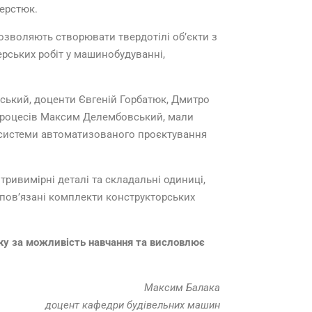
ерстюк.
озволяють створювати твердотілі об’єкти з
рських робіт у машинобудуванні,
вський, доценти Євгеній Горбатюк, Дмитро
 процесів Максим Делембовський, мали
 системи автоматизованого проєктування
ривимірні деталі та складальні одиниці,
 пов’язані комплекти конструкторських
іку за можливість навчання та висловлює
Максим Балака
доцент кафедри будівельних машин