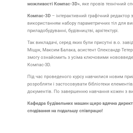
можливості Компас-3D»
, яке провів технічний с
Компас-3D
– інтерактивний графічний редактор з
використанням набору параметричних тіл для вик
приладобудуванні, будівництві, архітектурі.
Так викладачі, серед яких були присутні в.о. з
Міщук, Максим Балака, асистент Олександр Тете
змогу ознайомить з усіма ключовими нововведе
Компас-3D.
Під час проведеного курсу навчилися новим прий
розробляти і застосовувати бібліотеки елементі
документів. По завершенню навчання кожен з ви
Кафедра будівельних машин щиро вдячна директор
сподівання на подальшу співпрацю!