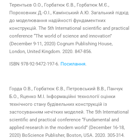
Терентьєв О.О., Горбатюк Є.В., Горбатюк М.Є.,
Пороховник Д.-О.І., Камінський А.Ю. Загальний підхід
до моделювання надійності фундаментних
конструкцій. The 5th International scientific and practical
conference “The world of science and innovation”
(December 9-11, 2020) Cognum Publishing House,
London, United Kingdom. 2020. 847-856.
ISBN 978-92-9472-197-6.
Посилання
.
Горда О.В., Горбатюк Є.В., Петровський В.В., Панчук
Б.О., Яценко М.І. Інформаційні технології оцінки
технічного стану будівельних конструкцій із
застосуванням нечітких моделей. The 5th International
scientific and practical conference “Fundamental and
applied research in the modern world” (December 16-18,
2020) BoScience Publisher, Boston, USA. 2020. 305-314.