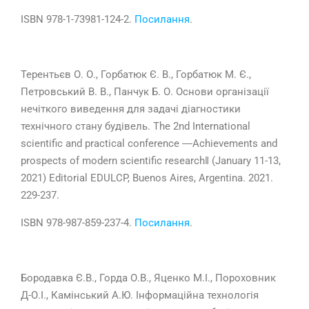
ISBN 978-1-73981-124-2.
Посилання
.
Терентьєв О. О., Горбатюк Є. В., Горбатюк М. Є.,
Петровський В. В., Панчук Б. О. Основи організації
нечіткого виведення для задачі діагностики
технічного стану будівель. The 2nd International
scientific and practical conference ―Achievements and
prospects of modern scientific research‖ (January 11-13,
2021) Editorial EDULCP, Buenos Aires, Argentina. 2021.
229-237.
ISBN 978-987-859-237-4.
Посилання
.
Бородавка Є.В., Горда О.В., Яценко М.І., Пороховник
Д-О.І., Камінський А.Ю. Інформаційна технологія