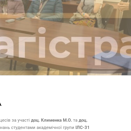
А
есів за участі
доц. Клименка М.О.
та
доц.
знань студентами академічної групи
ІЛС-31