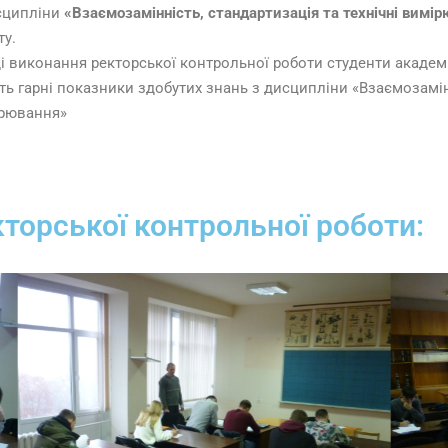
сципліни
«Взаємозамінність, стандартизація та технічні вимі
ту.
ді виконання ректорської контрольної роботи студенти академ
ть гарні показники здобутих знань з дисципліни «Взаємозамінн
рювання»
торської контрольної роботи: