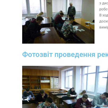
з ди
робо
В хо
доси
вимі
Фотозвіт проведення рек