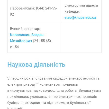
Електронна адреса
Лаборантська: (044) 241-55-
кафедри:
92
etep@knuba.edu.ua
Вчений секретар:
Ковалишин Богдан
Михайлович
(241-55-65),
к.154
Наукова діяльність
З перших років існування кафедри електротехніки та
електроприводу її колективом почалась
виконуватись науково-дослідна робота. Велика увага
приділялась удосконаленню електричних приводів
будівельних машин та підприємств будівельної
індустрії.