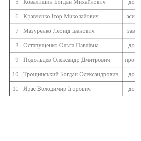
5
Ковалишин Богдан Михайлович
доце
6
Кравченко Ігор Миколайович
асист
7
Мазуренко Леонід Іванович
зав.к
8
Остапущенко Ольга Павлівна
доце
9
Подольцев Олександр Дмитрович
профе
10
Трощинський Богдан Олександрович
доце
11
Ярас Володимир Ігорович
доце