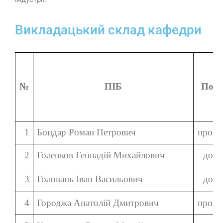
Викладацький склад кафедри
№
ПІБ
Поса
1
Бондар Роман Петрович
профе
2
Голенков Геннадій Михайлович
доце
3
Головань Іван Васильович
доце
4
Городжа Анатолій Дмитрович
профе