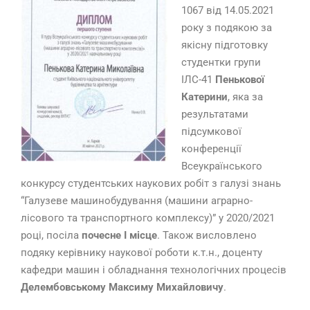
1067 від 14.05.2021
року з подякою за
якісну підготовку
студентки групи
ІЛС-41
Пенькової
Катерини
, яка за
результатами
підсумкової
конференції
Всеукраїнського
конкурсу студентських наукових робіт з галузі знань
“Галузеве машинобудування (машини аграрно-
лісового та транспортного комплексу)” у 2020/2021
році, посіла
почесне І місце
. Також висловлено
подяку керівнику наукової роботи к.т.н., доценту
кафедри машин і обладнання технологічних процесів
Делембовському Максиму Михайловичу
.