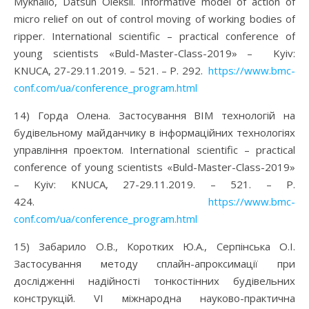
Mykhailo, Datsun Oleksii. Informative model of action of
micro relief on out of control moving of working bodies of
ripper. International scientific – practical conference of
young scientists «Buld-Master-Class-2019» – Kyiv:
KNUCA, 27-29.11.2019. – 521. – P. 292.
https://www.bmc-
conf.com/ua/conference_program.html
14) Горда Олена. Застосування BIM технологій на
будівельному майданчику в інформаційних технологіях
управління проектом. International scientific – practical
conference of young scientists «Buld-Master-Class-2019»
– Kyiv: KNUCA, 27-29.11.2019. – 521. – P.
424.
https://www.bmc-
conf.com/ua/conference_program.html
15) Забарило О.В., Коротких Ю.А., Серпінська О.І.
Застосування методу сплайн-апроксимації при
дослідженні надійності тонкостінних будівельних
конструкцій. VІ міжнародна науково-практична