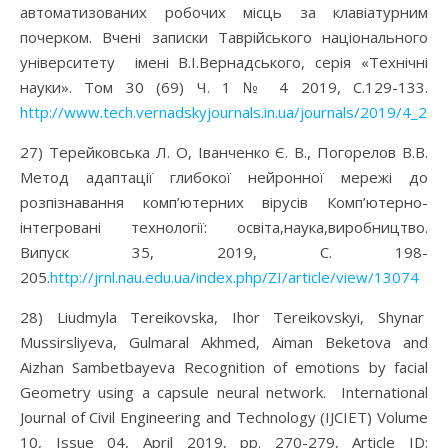
автоматизованих робочих місць за клавіатурним
почерком. Вчені записки Таврійського національного
університету імені В.І.Вернадського, серія «Технічні
науки». Том 30 (69) Ч. 1 № 4 2019, С.129-133.
http://www.tech.vernadskyjournals.in.ua/journals/2019/4_201
27) Терейковська Л. О, Іванченко Є. В., Погорелов В.В.
Метод адаптації глибокої нейронної мережі до
розпізнавання комп’ютерних вірусів Комп’ютерно-
інтегровані технології: освіта,наука,виробництво.
Випуск 35, 2019, С. 198-
205.
http://jrnl.nau.edu.ua/index.php/ZI/article/view/13074
28) Liudmyla Tereikovska, Ihor Tereikovskyi, Shynar
Mussirsliyeva, Gulmaral Akhmed, Aiman Beketova and
Aizhan Sambetbayeva Recognition of emotions by facial
Geometry using a capsule neural network. International
Journal of Civil Engineering and Technology (IJCIET) Volume
10, Issue 04, April 2019, pp. 270-279, Article ID: