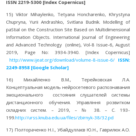
ISSN 2219-5300 [Index Copernicus]
15) Viktor Mihaylenko, Tetyana Honcharenko, Khrystyna
Chupryna, Yurii Andrashko, Svitlana Budnik. Modelling of
paStial on the Construction Site Based on Multidimensional
Information Objects. International Journal of Engineering
and Advanced Technology (online), Vol-8 Issue-6, August
2019, Page No: 3934-3940. [Index Copernicus]
http://www.ijeat.org/download/volume-8-issue-6/
ISSN:
2249-8958
[Google Scholar]
16) Михайленко В.М., Терейковская Л.А.
Концептуальная модель нейросетевого распознавания
эмоционального состояния слушателей системы
дистанционного обучения. Управління розвитком
складних систем. – 2019, – № 38. – С. 193-
199.
http://urss.knuba.edu.ua/files/zbirnyk-38/32.pd
17) Полтораченко Н.І., Убайдуллаєв Ю.Н., Гаврилюк А.О.