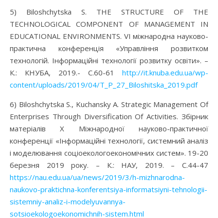
5) Biloshchytska S. THE STRUCTURE OF THE
TECHNOLOGICAL COMPONENT OF MANAGEMENT IN
EDUCATIONAL ENVIRONMENTS. VІ міжнародна науково-
практична конференція «Управління розвитком
технологій. Інформаційні технології розвитку освіти». –
К.: КНУБА, 2019.- С.60-61
http://it.knuba.edu.ua/wp-
content/uploads/2019/04/T_P_27_Biloshitska_2019.pdf
6) Biloshchytska S., Kuchansky A. Strategic Management Of
Enterprises Through Diversification Of Activities. Збірник
матеріалів Х Міжнародної науково-практичної
конференції «Інформаційні технології, системний аналіз
і моделювання соціоекологоекономічних систем». 19-20
березня 2019 року. – К.: НАУ, 2019. – С.44-47
https://nau.edu.ua/ua/news/2019/3/h-mizhnarodna-
naukovo-praktichna-konferentsiya-informatsiyni-tehnologii-
sistemniy-analiz-i-modelyuvannya-
sotsioekologoekonomichnih-sistem.html