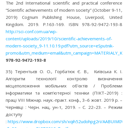
The 2nd International scientific and practical conference
“Scientific achievements of modern society” (October 9-11,
2019) Cognum Publishing House, Liverpool, United
Kingdom. 2019. P.163-169. ISBN 978-92-9472-193-8
http://sci-conf.com.ua/wp-
content/uploads/2019/10/scientific-achievements-of-
modern-society_9-11.10.19.pdf?utm_source=eSputnik-
promo&utm_medium=email&utm_campaign=MATERIALY_KON
978-92-9472-193-8
35) Терентьєв О. О., Горбатюк Є. В., Київська К. І.
Алгоритм технології контролю визначення
місцеположення мобільних об’єктів / Проблеми
інформатики та комп’ютерної техніки (ПІКТ–2019) :
праці VIII Міжнар. наук.-практ. конф., 3–6 жовт. 2019 р. –
Чернівці : Черн. нац. ун-т, 2019. – С. 22–23. – Режим
доступу
:
https://www.dropbox.com/sh/xqih52udohpg2ri/AABUIM0