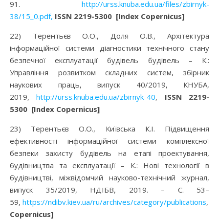
91.
http://urss.knuba.edu.ua/files/zbirnyk-
38/15_0.pdf,
ISSN 2219-5300
[Index Copernicus]
22) Терентьєв О.О., Доля О.В., Архітектура
інформаційної системи діагностики технічного стану
безпечної експлуатації будівель будівель – К.:
Управління розвитком складних систем, збірник
наукових праць, випуск 40/2019, КНУБА,
2019,
http://urss.knuba.edu.ua/zbirnyk-40
,
ISSN 2219-
5300
[Index Copernicus]
23) Терентьєв О.О., Київська К.І. Підвищення
ефективності інформаційної системи комплексної
безпеки захисту будівель на етапі проектування,
будівництва та експлуатації – К.: Нові технології в
будівництві, міжвідомчий науково-технічний журнал,
випуск 35/2019, НДІБВ, 2019. – С. 53–
59,
https://ndibv.kiev.ua/ru/archives/category/publications
,
[I
Copernicus]