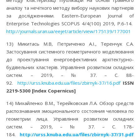
методу кластеризаці їпублікацій на основі грамного
аналізу та нечіткого методу вибору наукових партнерів
за дослідженнями. Eastern-European Journal of
Enterprise Technologies SCOPUS 4/4(100) 2019, P.6-14.
http://journals.uran.ua/eejet/article/view/175139/177001
13) Микитась М.В, Петриченко А.І., Теренчук С.А.
Застосування системного геометричного моделювання
до проектування енергоефективних архітектурно-
будівельних кластерів. Управління розвитком складних
систем. – 2019, – № 37. – С. 88-
92.
http://urss.knuba.edu.ua/files/zbirnyk-37/16.pdf
ISSN
2219-5300
[Index Copernicus]
14) Михайленко В.М., Терейковская Л.А. Обзор средств
распознавания эмоционального состояния человека по
геометрии лица. Управління розвитком складних
систем. – 2019, – № 37. – С. 178-
184.
http://urss.knuba.edu.ua/files/zbirnyk-37/31.pdf