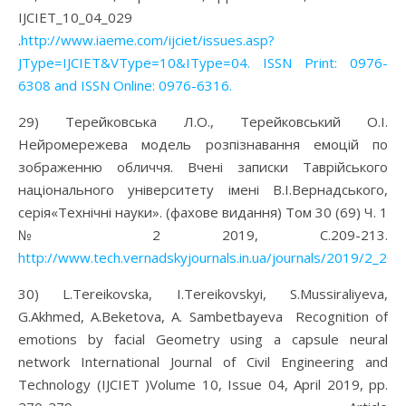
IJCIET_10_04_029
.
http://www.iaeme.com/ijciet/issues.asp?
JType=IJCIET&VType=10&IType=04. ISSN Print: 0976-
6308 and ISSN Online: 0976-6316.
29) Терейковська Л.О., Терейковський О.І.
Нейромережева модель розпізнавання емоцій по
зображенню обличчя. Вчені записки Таврійського
національного університету імені В.І.Вернадського,
серія«Технічні науки». (фахове видання) Том 30 (69) Ч. 1
№ 2 2019, С.209-213.
http://www.tech.vernadskyjournals.in.ua/journals/2019/2_201
30) L.Tereikovska, I.Tereikovskyi, S.Mussiraliyeva,
G.Akhmed, A.Beketova, A. Sambetbayeva Recognition of
emotions by facial Geometry using a capsule neural
network International Journal of Civil Engineering and
Technology (IJCIET )Volume 10, Issue 04, April 2019, pp.