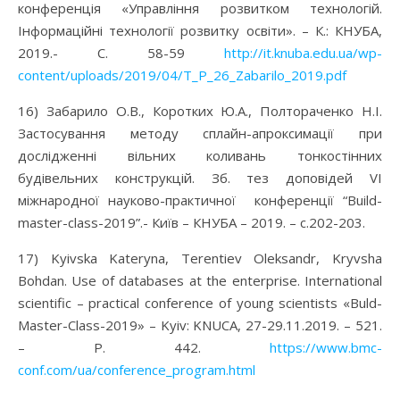
конференція «Управління розвитком технологій.
Інформаційні технології розвитку освіти». – К.: КНУБА,
2019.- С. 58-59
http://it.knuba.edu.ua/wp-
content/uploads/2019/04/T_P_26_Zabarilo_2019.pdf
16) Забарило О.В., Коротких Ю.А., Полтораченко Н.І.
Застосування методу сплайн-апроксимації при
дослідженні вільних коливань тонкостінних
будівельних конструкцій. Зб. тез доповідей VІ
міжнародної науково-практичної конференції “Build-
master-class-2019”.- Київ – КНУБА – 2019. – с.202-203.
17) Kyivska Kateryna, Terentiev Oleksandr, Kryvsha
Bohdan. Use of databases at the enterprise. International
scientific – practical conference of young scientists «Buld-
Master-Class-2019» – Kyiv: KNUCA, 27-29.11.2019. – 521.
– P. 442.
https://www.bmc-
conf.com/ua/conference_program.html