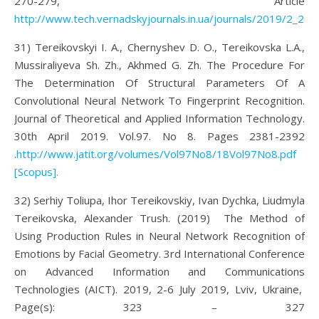
270-279, Article
http://www.tech.vernadskyjournals.in.ua/journals/2019/2_201
31) Tereikovskyi I. A., Chernyshev D. O., Tereikovska L.A.,
Mussiraliyeva Sh. Zh., Akhmed G. Zh. The Procedure For
The Determination Of Structural Parameters Of A
Convolutional Neural Network To Fingerprint Recognition.
Journal of Theoretical and Applied Information Technology.
30th April 2019. Vol.97. No 8. Pages 2381-2392
.
http://www.jatit.org/volumes/Vol97No8/18Vol97No8.pdf
[Scopus].
32) Serhiy Toliupa, Ihor Tereikovskiy, Ivan Dychka, Liudmyla
Tereikovska, Alexander Trush. (2019) The Method of
Using Production Rules in Neural Network Recognition of
Emotions by Facial Geometry. 3rd International Conference
on Advanced Information and Communications
Technologies (AICT). 2019, 2-6 July 2019, Lviv, Ukraine,
Page(s): 323 – 327