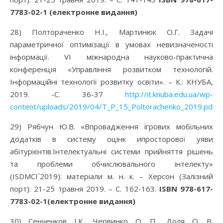
7783-02-1 (електронне видання)
28) Полтораченко Н.І., Мартинюк О.Г. Задачі
параметричної оптимізації в умовах невизначеності
інформації. VІ міжнародна науково-практична
конференція «Управління розвитком технологій.
Інформаційні технології розвитку освіти». – К.: КНУБА,
2019. -С. 36-37
http://it.knuba.edu.ua/wp-
content/uploads/2019/04/T_P_15_Poltorachenko_2019.pdf
29) Рябчун Ю.В. «Впровадження ігрових мобільних
додатків в систему оцінк ипросторової уяви
абітурієнтів.Інтелектуальні системи прийняття рішень
та проблеми обчислювального інтелекту»
(ISDMCI`2019): матеріали м. н. к. – Херсон (Залізний
порт): 21-25 травня 2019. – С. 162-163.
ISBN 978-617-
7783-02-1(електронне видання)
30) Сенченков І.К., Червинко О. П., Доля О. В.