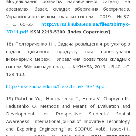
Моделювання розвитку надзвичайної ситуації на
арсеналах, базах, складах зберігання боєприпасів.
Управління розвитком складних систем. – 2019. – № 37.
– C. 60-65.
http://urss.knuba.edu.ua/files/zbirnyk-
37/11.pdf
ISSN 2219-5300 [Index Copernicus]
18) Полтораченко Н.І. Задача розміщення регуляторів
подачі цільового продукту при проектуванні
інженерних мереж. Управління розвитком складних
систем: Збірник наук. праць. – К.:КНУБА, 2019. – В.40. – С.
129-133.
http://urss.knuba.edu.ua/files/zbirnyk-40/19.pdf
19) Riabchun Yu., Honcharenko T., Honta V., Chupryna K.,
Fedusenko O. Methods and Means of Evaluation and
Development for Prospective Students’ Spatial
Awareness. International Journal of Innovative Technology
and Exploring Engineering’ at SCOPUS Vol.8, Issue-11,