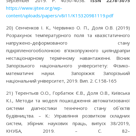
September 2019. P. 4050-4058.
ISSN 2278-3075
https://www.ijitee.org/wp-
content/uploads/papers/v8i11/K15320981119.pdf
20) Сенченков І. К., Червинко О. П., Доля О.В. (2019)
Розрахунок температурного поля та квазістатичного
напружено-деформованого стану
підкріпленогооболонкою в’язкопружного циліндрапри
нестаціонарному термічному навантаженні. Вісник
Запорізького національного університету: Фізико-
математичні науки. Запоріжжя: Запорізький
національний університет, 2019. Вип. 2. С.158-165
21) Терентьєв О.О., Горбатюк Є.В., Доля О.В., Київська
К.І., Методи та моделі пошкодження автоматизованої
системи діагностики технічного стану об`єктів
будівництва. – К.: Управління розвитком складних
систем, збірник наукових праць, випуск 38/2019,
КНУБА, 2019. – С. 82–