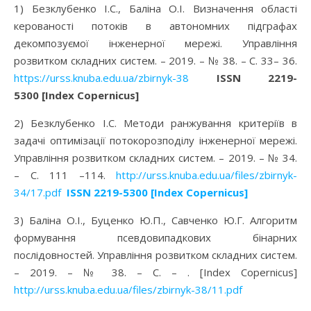
1) Безклубенко І.С., Баліна О.І. Визначення області
керованості потоків в автономних підграфах
декомпозуємої інженерної мережі. Управління
розвитком складних систем. – 2019. – № 38. – C. 33– 36.
https://urss.knuba.edu.ua/zbirnyk-38
ISSN 2219-
5300 [Index Copernicus]
2) Безклубенко І.С. Методи ранжування критеріїв в
задачі оптимізації потокорозподілу інженерної мережі.
Управління розвитком складних систем. – 2019. – № 34.
– C. 111 –114.
http://urss.knuba.edu.ua/files/zbirnyk-
34/17.pdf
ISSN 2219-5300 [Index Copernicus]
3) Баліна О.І., Буценко Ю.П., Савченко Ю.Г. Алгоритм
формування псевдовипадкових бінарних
послідовностей. Управління розвитком складних систем.
– 2019. – № 38. – C. – . [Index Copernicus]
http://urss.knuba.edu.ua/files/zbirnyk-38/11.pdf