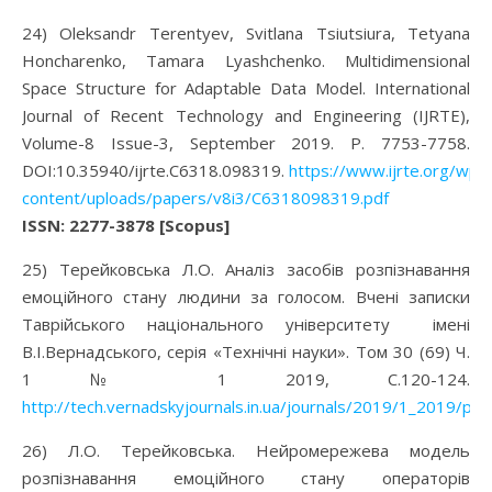
24) Oleksandr Terentyev, Svitlana Tsiutsiura, Tetyana
Honcharenko, Tamara Lyashchenko. Multidimensional
Space Structure for Adaptable Data Model. International
Journal of Recent Technology and Engineering (IJRTE),
Volume-8 Issue-3, September 2019. Р. 7753-7758.
DOI:10.35940/ijrte.C6318.098319.
https://www.ijrte.org/wp-
content/uploads/papers/v8i3/C6318098319.pdf
ISSN: 2277-3878
[Scopus]
25) Терейковська Л.О. Аналіз засобів розпізнавання
емоційного стану людини за голосом. Вчені записки
Таврійського національного університету імені
В.І.Вернадського, серія «Технічні науки». Том 30 (69) Ч.
1 № 1 2019, С.120-124.
http://tech.vernadskyjournals.in.ua/journals/2019/1_2019/par
26) Л.О. Терейковська. Нейромережева модель
розпізнавання емоційного стану операторів