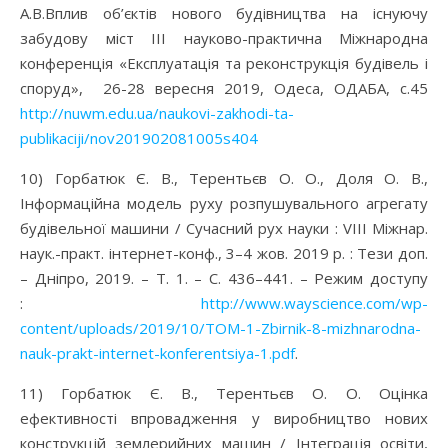
А.В.Вплив об’єктів нового будівництва на існуючу
забудову міст ІІІ науково-практична Міжнародна
конференція «Експлуатація та реконструкція будівель і
споруд», 26-28 вересня 2019, Одеса, ОДАБА, с.45
http://nuwm.edu.ua/naukovi-zakhodi-ta-
publikaciji/nov201902081005s404
10) Горбатюк Є. В., Терентьєв О. О., Доля О. В.,
Інформаційна модель руху розпушувального агрегату
будівельної машини / Сучасний рух науки : VIII Міжнар.
наук.-практ. інтернет-конф., 3–4 жов. 2019 р. : Тези доп.
– Дніпро, 2019. – Т. 1. – С. 436–441. – Режим доступу
:
http://www.wayscience.com/wp-
content/uploads/2019/10/TOM-1-Zbirnik-8-mizhnarodna-
nauk-prakt-internet-konferentsiya-1.pdf
.
11) Горбатюк Є. В., Терентьєв О. О. Оцінка
ефективності впровадження у виробництво нових
конструкцій землерийних машин / Інтеграція освіти,