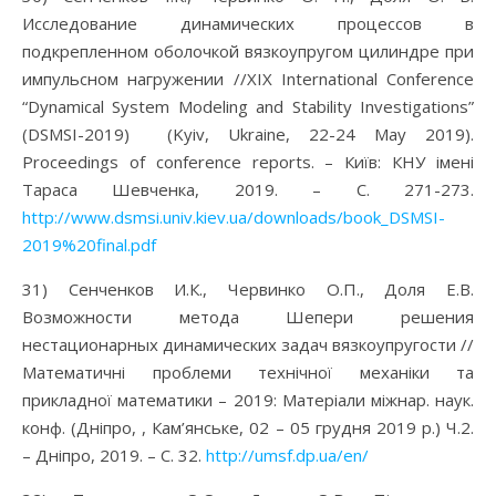
Исследование динамических процессов в
подкрепленном оболочкой вязкоупругом цилиндре при
импульсном нагружении //XIX International Conference
“Dynamical System Modeling and Stability Investigations”
(DSMSI-2019) (Kyiv, Ukraine, 22-24 May 2019).
Proceedings of conference reports. – Київ: КНУ імені
Тараса Шевченка, 2019. – С. 271-273.
http://www.dsmsi.univ.kiev.ua/downloads/book_DSMSI-
2019%20final.pdf
31) Сенченков И.К., Червинко О.П., Доля Е.В.
Возможности метода Шепери решения
нестационарных динамических задач вязкоупругости //
Математичні проблеми технічної механіки та
прикладної математики – 2019: Матеріали міжнар. наук.
конф. (Дніпро, , Кам’янське, 02 – 05 грудня 2019 р.) Ч.2.
– Дніпро, 2019. – С. 32.
http://umsf.dp.ua/en/