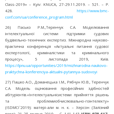
Class-2019» – Kyiv: KNUCA, 27-29.11.2019. – 521. – P.
428.
https://www.bmc-
conf.com/ua/conference_program.html
26) Пасько Р.М.,Теренчук С.А. Моделювання
інтелектуальної системи підтримки судових
будівельно-технічних експертиз. Міжнародна науково-
практична конференція «Актуальні питання судової
експертології, криміналістики та кримінального
процесу», 5 листопада 2019, Київ.
https://lpnu.ua/opportunities/2019/mizhnarodna-naukovo-
praktychna-konferenciya-aktualni-pytannya-sudovoyi
27) Пашко А.О., Доманецька І.М., Рябчун Ю.В., Теренчук
С.А. Модель оцінювання професійних здібностей
абітурієнтів.«Інтелектуальнісистеми прийняття рішень
та проблемиобчислювально-гоінтелекту»
(ISDMCI`2019): матері-али м. н. к. – Херсон (Залізний
порт): 21-25 травня 2019. – С. 141-143
ISBN 978-617-