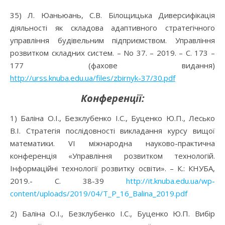
35) Л. Юаньюань, С.В. Білощицька Диверсифікація
діяльності як складова адаптивного стратегічного
управління будівельним підприємством. Управління
розвитком складних систем. – No 37. – 2019. – C. 173 –
177 (фахове видання)
http
://
urss
.
knuba
.
edu
.
ua
/
files
/
zbirnyk
-37/30.
pdf
Конференції:
1) Баліна О.І., Безклубенко І.С., Буценко Ю.П., Лесько
В.І. Стратегія послідовності викладання курсу вищої
математики. VІ міжнародна науково-практична
конференція «Управління розвитком технологій.
Інформаційні технології розвитку освіти». – К.: КНУБА,
2019.- С. 38-39
http://it.knuba.edu.ua/wp-
content/uploads/2019/04/T_P_16_Balina_2019.pdf
2) Баліна О.І., Безклубенко І.С., Буценко Ю.П. Вибір