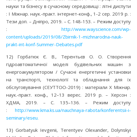
науки та бізнесу в сучасному середовищі : літні диспути
: I Міжнар. наук.-практ. інтернет-конф., 1-2 сер. 2019 р. :
Тези доп. – Дніпро, 2019. – С. 148-153. – Режим доступу
:
http://www.wayscience.com/wp-
content/uploads/2019/08/Zbirnik-1-mizhnarodna-nauk-
prakt-int-konf-Summer-Debates.pdf
12) Горбатюк Є. В., Терентьєв О. О. Створення
гідроавтоматичної моделі будівельних машин з
енергоакумулятором / Сучасні енергетичні установки
на транспорті, технології та обладнання для їх
обслуговування (СЕУТТОО-2019) : матеріали X Міжнар.
наук.-практ. конф., 12–13 верес. 2019 р. – Херсон :
ХДМА, 2019. – С. 135–136. – Режим доступу
:
http://www.kma.ks.ua/nauchnaya-rabota/konferentsii-i-
seminary/eseu.
13) Gorbatyuk Ievgenii, Terentyev Olexander, Dolynskyi