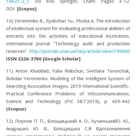
16621-2_1
. vol 938. Springer, Cham. Pages 3-12.
DOI
[Scopus]
10) Yeremenko B., Ryabchun Yu., Ploska A. The introduction
of intellectual system for evaluating professional abilities of
entrants into the activities of educational institutions.
International Journal “Technology audit and production
reserves”
http://journals.uran.ua/tarp/article/view/149680
ISSN 2226-3780 [Google Scholar]
11) Anton Khaddad, Yuliia Riabchun, Svetlana Terenchuk,
Bohdan Yeremenko. Modeling of the Intelligent System of
Searching Associative Images. 2019 International Scientific-
Practical Conference Problems of Infocommunications.
Science and Technology (PIC S&T’2019), р. 439-442
(Scopus)
12) Лізунов П. П., Білощицький А. О., КучанськийO. Ю.,
Андрашко Ю. В., Білощицька С.В Вдосконалення