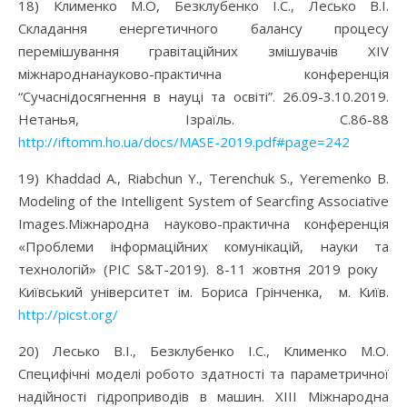
18) Клименко М.О, Безклубенко І.С., Лесько В.І.
Складання енергетичного балансу процесу
перемішування гравітаційних змішувачів XIV
міжнароднанауково-практична конференція
“Сучаснідосягнення в науці та освіті”. 26.09-3.10.2019.
Нетанья, Ізраїль. С.86-88
http://iftomm.ho.ua/docs/MASE-2019.pdf#page=242
19) Khaddad А., Riabchun Y., Terenchuk S., Yeremenko B.
Моdeling of the Intelligent System of Searcfing Associative
Images.Міжнародна науково-практична конференція
«Проблеми інформаційних комунікацій, науки та
технологій» (PIC S&T-2019). 8-11 жовтня 2019 року
Київський університет ім. Бориса Грінченка, м. Київ.
http://picst.org/
20) Лесько В.І., Безклубенко І.С., Клименко М.О.
Специфічні моделі робото здатності та параметричної
надійності гідроприводів в машин. XІII Міжнародна