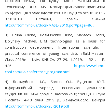
стратегії викладання курсу вищої математики в
технічному ВНЗ. XIV міжнароднанауково-практична
конференція “Сучаснідосягнення в науці та освіті”.26.09-
3.10.2019. Нетанья, Ізраїль. С.86-88
http://iftomm.ho.ua/docs/MASE-2019.pdf#page=86 .
3) Balina Olena, Bezklubenko Irina, Mantach Denis,
Dolynsky Michael. BIM technologies as a basis for
construction development. International scientific –
practical conference of young scientists «Buld-Master-
Class-2019» – Kyiv: KNUCA, 27-29.11.2019. – 521. – P.
426.
https://www.bmc-
conf.com/ua/conference_program.html
4) Безклубенко І.С., Баліна О.І., Буценко Ю.П.
Інформаційний супровід навчальної діяльності
студентів. XІII Міжнародна наукова конференція «Наука
і освіта», 4-13 січня 2019 p., Хайдусобосло, Венгрія
http://iftomm.ho.ua/docs/SE-2019.pdf