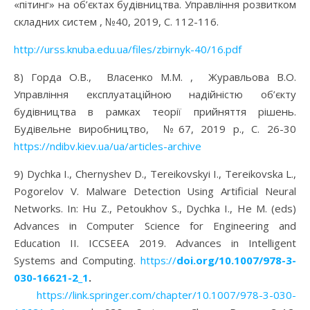
«пітинг» на об’єктах будівництва. Управління розвитком
складних систем , №40, 2019, С. 112-116.
http://urss.knuba.edu.ua/files/zbirnyk-40/16.pdf
8) Горда О.В., Власенко М.М. , Журавльова В.О.
Управління експлуатаційною надійністю об’єкту
будівництва в рамках теорії прийняття рішень.
Будівельне виробництво, №67, 2019 р., С. 26-30
https://ndibv.kiev.ua/ua/articles-archive
9) Dychka I., Chernyshev D., Tereikovskyi I., Tereikovska L.,
Pogorelov V. Malware Detection Using Artificial Neural
Networks. In: Hu Z., Petoukhov S., Dychka I., He M. (eds)
Advances in Computer Science for Engineering and
Education II. ICCSEEA 2019. Advances in Intelligent
Systems and Computing.
https://
doi.org/10.1007/978-3-
030-16621-2_1
.
https://link.springer.com/chapter/10.1007/978-3-030-