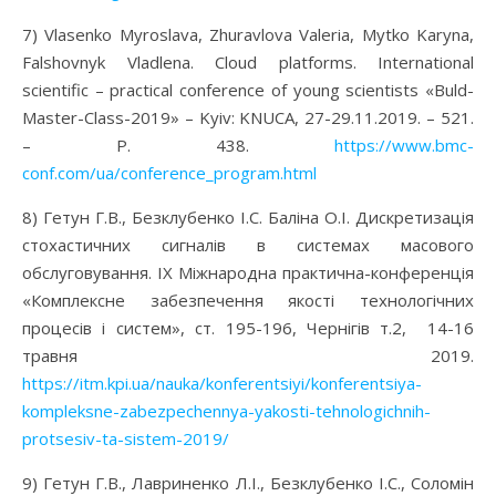
7) Vlasenko Myroslava, Zhuravlova Valeria, Mytko Karyna,
Falshovnyk Vladlena. Cloud platforms. International
scientific – practical conference of young scientists «Buld-
Master-Class-2019» – Kyiv: KNUCA, 27-29.11.2019. – 521.
– P. 438.
https://www.bmc-
conf.com/ua/conference_program.html
8) Гетун Г.В., Безклубенко І.С. Баліна О.І. Дискретизація
стохастичних сигналів в системах масового
обслуговування. IX Міжнародна практична-конференція
«Комплексне забезпечення якості технологічних
процесів і систем», ст. 195-196, Чернігів т.2, 14-16
травня 2019.
https://itm.kpi.ua/nauka/konferentsiyi/konferentsiya-
kompleksne-zabezpechennya-yakosti-tehnologichnih-
protsesiv-ta-sistem-2019/
9) Гетун Г.В., Лавриненко Л.І., Безклубенко І.С., Соломін