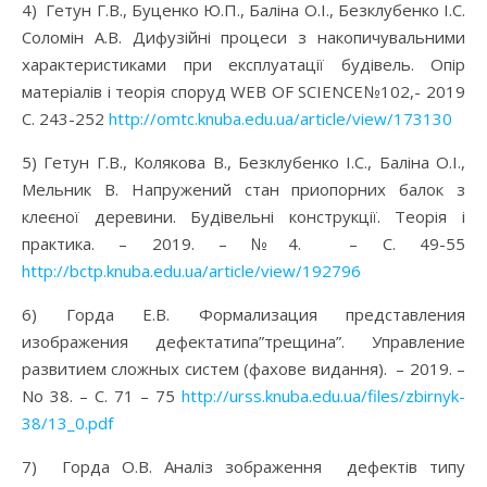
4) Гетун Г.В., Буценко Ю.П., Баліна О.І., Безклубенко І.С.
Соломін А.В. Дифузійні процеси з накопичувальними
характеристиками при експлуатації будівель. Опір
матеріалів і теорія споруд WEB OF SCIENCE№102,- 2019
С. 243-252
http://omtc.knuba.edu.ua/article/view/173130
5) Гетун Г.В., Колякова В., Безклубенко І.С., Баліна О.І.,
Мельник В. Напружений стан приопорних балок з
клеєної деревини. Будівельні конструкції. Теорія і
практика. – 2019. – №4. – С. 49-55
http://bctp.knuba.edu.ua/article/view/192796
6) Горда Е.В. Формализация представления
изображения дефектатипа”трещина”. Управление
развитием сложных систем (фахове видання). – 2019. –
No 38. – С. 71 – 75
http://urss.knuba.edu.ua/files/zbirnyk-
38/13_0.pdf
7) Горда О.В. Аналіз зображення дефектів типу