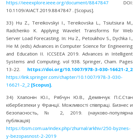
https://ieeexplore.ieee.org/document/8847847
DOI:
10.1109/AIACT.2019.8847847 . [Scopus].
33) Hu Z., Tereikovskyi I., Tereikovska L., Tsiutsiura M.,
Radchenko K. Аpplying Wavelet Transforms for Web
Server Load Forecasting. In: Hu Z., Petoukhov S., Dychka I.,
He M. (eds) Advances in Computer Science for Engineering
and Education II. ICCSEEA 2019. Advances in Intelligent
Systems and Computing. vol 938. Springer, Cham. Pages
13-22.
https://
doi.org/10.1007/978-3-030-16621-2_2
https://link.springer.com/chapter/10.1007/978-3-030-
16621-2_2
[Scopus].
34) Хлапонін Ю.І., Рябчун Ю.В., Демянчук П.С.Стан
кібербезпеки у Франції. Можливості співпраці. Бизнес и
безопасность, № 2, 2019. (науково-популярна
публікація)
https://bsm.com.ua/index.php/zhurnal/arkhiv/250-byznes-
y-bezopasnost-2-2019