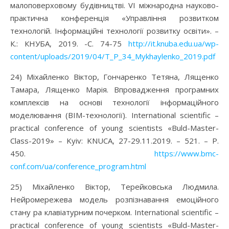
малоповерховому будівництві. VІ міжнародна науково-
практична конференція «Управління розвитком
технологій. Інформаційні технології розвитку освіти». –
К.: КНУБА, 2019. -С. 74-75
http://it.knuba.edu.ua/wp-
content/uploads/2019/04/T_P_34_Mykhaylenko_2019.pdf
24) Міхайленко Віктор, Гончаренко Тетяна, Лященко
Тамара, Лященко Марія. Впровадження програмних
комплексів на основі технології інформаційного
моделювання (BIM-технології). International scientific –
practical conference of young scientists «Buld-Master-
Class-2019» – Kyiv: KNUCA, 27-29.11.2019. – 521. – P.
450.
https://www.bmc-
conf.com/ua/conference_program.html
25) Міхайленко Віктор, Терейковська Людмила.
Нейромережева модель розпізнавання емоційного
стану pа клавіатурним почерком. International scientific –
practical conference of young scientists «Buld-Master-