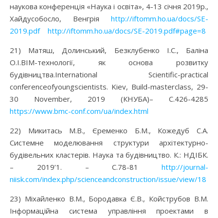
наукова конференція «Наука і освіта», 4-13 січня 2019p.,
Хайдусобосло, Венгрія
http://iftomm.ho.ua/docs/SE-
2019.pdf
http://iftomm.ho.ua/docs/SE-2019.pdf#page=8
21) Матяш, Долинський, Безклубенко І.С., Баліна
О.І.BIM-технології, як основа розвитку
будівництва.International Scientific-practical
conferenceofyoungscientists. Kiev, Build-masterclass, 29-
30 November, 2019 (КНУБА)– С.426-4285
https://www.bmc-conf.com/ua/index.html
22) Микитась М.В., Єременко Б.М., Кожедуб С.А.
Системне моделювання структури архітектурно-
будівельних кластерів. Наука та будівництво. К.: НДІБК.
– 2019’1. – С.78-81
http://journal-
niisk.com/index.php/scienceandconstruction/issue/view/18
23) Міхайленко В.М., Бородавка Є.В., Койструбов В.М.
Інформаційна система управління проектами в