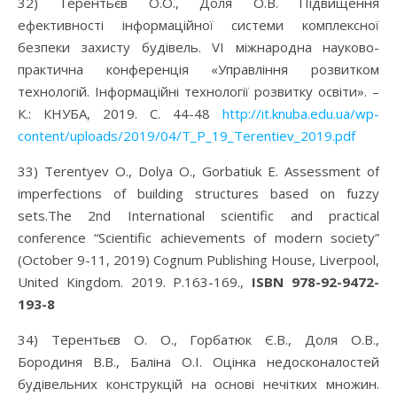
32) Терентьєв О.О., Доля О.В. Підвищення
ефективності інформаційної системи комплексної
безпеки захисту будівель. VІ міжнародна науково-
практична конференція «Управління розвитком
технологій. Інформаційні технології розвитку освіти». –
К.: КНУБА, 2019. С. 44-48
http://it.knuba.edu.ua/wp-
content/uploads/2019/04/T_P_19_Terentiev_2019.pdf
33) Terentyev O., Dolya O., Gorbatiuk E. Assessment of
imperfections of building structures based on fuzzy
sets.The 2nd International scientific and practical
conference “Scientific achievements of modern society”
(October 9-11, 2019) Cognum Publishing House, Liverpool,
United Kingdom. 2019. P.163-169.,
ISBN 978-92-9472-
193-8
34) Терентьєв О. О., Горбатюк Є.В., Доля О.В.,
Бородиня В.В., Баліна О.І. Оцінка недосконалостей
будівельних конструкцій на основі нечітких множин.