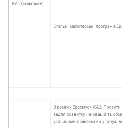
КА1 (Erasmus+)
Спільні магістерські програми Ераз
В рамках Еразмус+ КА2: Проекти спі
задля розвитку інновацій та обміну
успішними практиками у галузі вищо