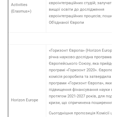
євроінтеграційних студій; залучати 
Activities
вищої освіти до дослідження
(Erasmus+)
євроінтеграційних процесів; пошир
Об’єднаної Європи
«Горизонт Європа» (Horizon Europe) 
річна науково-дослідна програма
Європейського Союзу, яка прийде н
програмі «Горизонт 2020». Європей
комісія розробила та затвердила п
програми «Горизонт Європа», який 
підвищення фінансування науки в Є
протягом 2021-2027 років, для подо
Horizon Europe
кризи, що спричинена поширенням 
Сьогоднішня пропозиція Комісії що