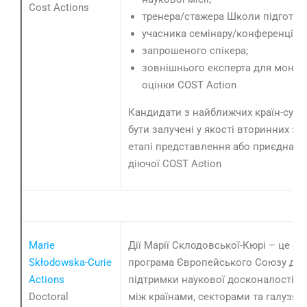
Cost Actions
тренера/стажера Школи підготов
учасника семінару/конференції;
запрошеного спікера;
зовнішнього експерта для моніто
оцінки COST Action
Кандидати з найближчих країн-сусі
бути залучені у якості вторинних за
етапі представлення або приєднати
діючої COST Action
Marie
Дії Марії Склодовської-Кюрі – це ф
Skłodowska-Curie
програма Європейського Союзу для
Actions
підтримки наукової досконалості та
Doctoral
між країнами, секторами та галузям