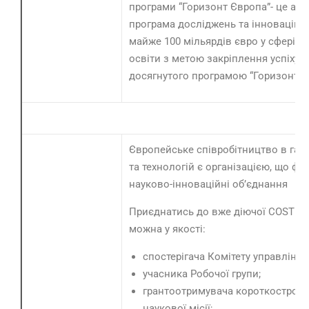
програми “Горизонт Європа”- це амб
програма досліджень та інновацій 
майже 100 мільярдів євро у сфері на
освіти з метою закріплення успіху,
досягнутого програмою “Горизонт 2
Європейське співробітництво в гагу
та технологій є організацією, що фі
науково-інноваційні об’єднання
Приєднатись до вже діючої COST Ac
можна у якості:
спостерігача Комітету управління
учасника Робочої групи;
грантоотримувача короткостроко
наукової місії;