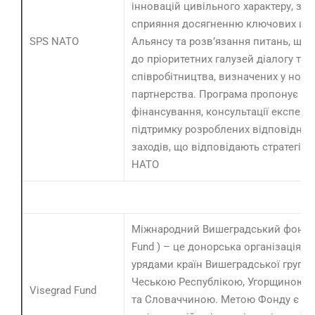
інновацій цивільного характеру, з 
сприяння досягненню ключових ціл
SPS NATO
Альянсу та розв’язання питань, що
до пріоритетних галузей діалогу та
співробітництва, визначених у новій
партнерства. Програма пропонує
фінансування, консультації експерті
підтримку розроблених відповідно 
заходів, що відповідають стратегіч
НАТО
Міжнародний Вишеградський фонд (
Fund ) – це донорська організація, 
урядами країн Вишеградської групи 
Чеською Республікою, Угорщиною,
Visegrad Fund
та Словаччиною. Метою Фонду є с