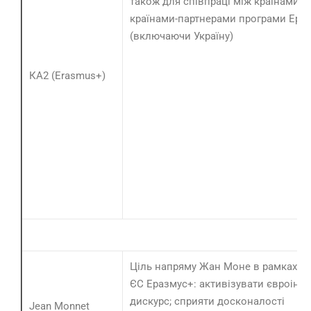
також для співпраці між країнами-ч
країнами-партнерами програми Ера
(включаючи Україну)
КА2 (Erasmus+)
Ціль напряму Жан Моне в рамках П
ЄС Еразмус+: активізувати євроінте
дискурс; сприяти досконалості
Jean Monnet