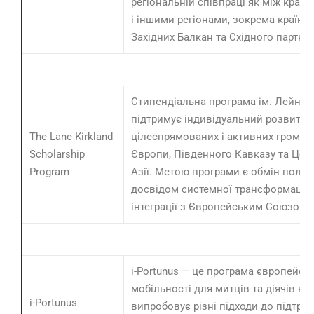
регіональній співпраці як між країн
і іншими регіонами, зокрема країна
Західних Балкан та Східного партне
Стипендіальна програма ім. Лейна 
підтримує індивідуальний розвиток
The Lane Kirkland
цілеспрямованих і активних громад
Scholarship
Європи, Південного Кавказу та Цен
Program
Азії. Метою програми є обмін поль
досвідом системної трансформації 
інтеграції з Європейським Союзом
i-Portunus
—
це програма європейськ
мобільності для митців та діячів кул
i-Portunus
випробовує різні підходи до підтри