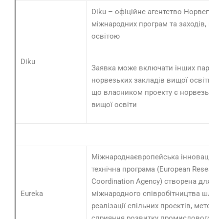
Diku – офіційне агентство Норвегії з
міжнародних програм та заходів, по
освітою
Diku
Заявка може включати інших партне
норвезьких закладів вищої освіти) 
що власником проекту є норвезьки
вищої освіти
Міжнароднаєвропейська інноваційн
технічна програма (European Researc
Coordination Agency) створена для 
Eureka
міжнародного співробітництва шля
реалізації спільних проектів, метою
сприяння розвитку промислового,