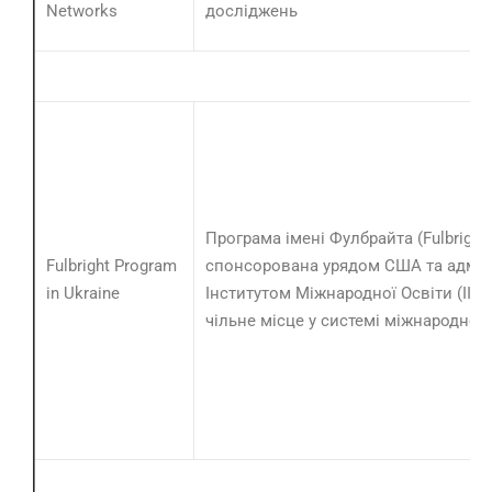
Networks
досліджень
Програма імені Фулбрайта (Fulbright 
Fulbright Program
спонсорована урядом США та адмін
in Ukraine
Інститутом Міжнародної Освіти (IIE),
чільне місце у системі міжнародної 