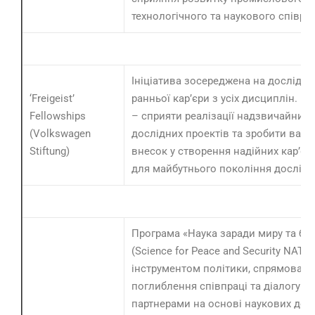
технологічного та наукового співро
Ініціатива зосереджена на дослідни
‘Freigeist’
ранньої кар’єри з усіх дисциплін. М
Fellowships
– сприяти реалізації надзвичайних 
(Volkswagen
дослідних проектів та зробити ваг
Stiftung)
внесок у створення надійних кар’єр
для майбутнього покоління дослідн
Програма «Наука заради миру та бе
(Science for Peace and Security NATO)
інструментом політики, спрямовано
поглиблення співпраці та діалогу з 
партнерами на основі наукових дос