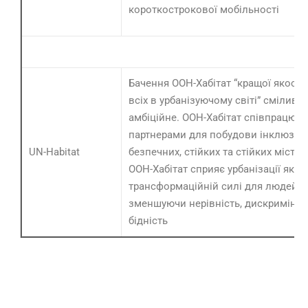
короткострокової мобільності
Бачення ООН-Хабітат “кращої якості
всіх в урбанізуючому світі” сміливе 
амбіційне. ООН-Хабітат співпрацює 
партнерами для побудови інклюзив
UN-Habitat
безпечних, стійких та стійких міст т
ООН-Хабітат сприяє урбанізації як п
трансформаційній силі для людей т
зменшуючи нерівність, дискримінац
бідність