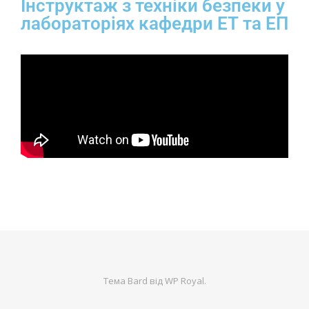
Інструктаж з техніки безпеки у
лабораторіях кафедри ЕТ та ЕП
Тема Bard від
WP Royal
.