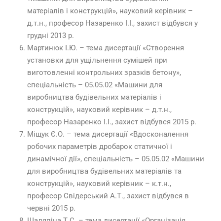
матеріалів і конструкцій», науковий керівник –
д.т.н., професор Назаренко І.І., захист відбувся у
грудні 2013 р.
Мартинюк І.Ю. – тема дисертації «Створення
установки для ущільнення сумішей при
виготовленні контрольних зразків бетону»,
спеціальність – 05.05.02 «Машини для
виробництва будівельних матеріалів і
конструкцій», науковий керівник – д.т.н.,
професор Назаренко І.І., захист відбувся 2015 р.
Міщук Є.О. – тема дисертації «Вдосконалення
робочих параметрів дробарок статичної і
динамічної дії», спеціальність – 05.05.02 «Машини
для виробництва будівельних матеріалів та
конструкцій», науковий керівник – к.т.н.,
професор Свідерський А.Т., захист відбувся в
червні 2015 р.
Шаляпіна Т.С. – тема дисертації «Організація