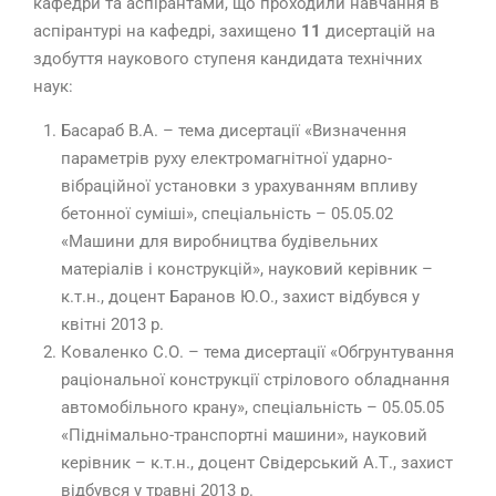
кафедри та аспірантами, що проходили навчання в
аспірантурі на кафедрі, захищено
11
дисертацій на
здобуття наукового ступеня кандидата технічних
наук:
Басараб В.А. – тема дисертації «Визначення
параметрів руху електромагнітної ударно-
вібраційної установки з урахуванням впливу
бетонної суміші», спеціальність – 05.05.02
«Машини для виробництва будівельних
матеріалів і конструкцій», науковий керівник –
к.т.н., доцент Баранов Ю.О., захист відбувся у
квітні 2013 р.
Коваленко С.О. – тема дисертації «Обгрунтування
раціональної конструкції стрілового обладнання
автомобільного крану», спеціальність – 05.05.05
«Піднімально-транспортні машини», науковий
керівник – к.т.н., доцент Свідерський А.Т., захист
відбувся у травні 2013 р.