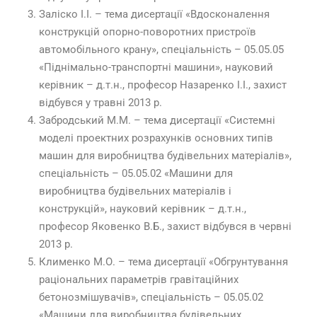
Заліско І.І. – тема дисертації «Вдосконалення
конструкцій опорно-поворотних пристроїв
автомобільного крану», спеціальність – 05.05.05
«Піднімально-транспортні машини», науковий
керівник – д.т.н., професор Назаренко І.І., захист
відбувся у травні 2013 р.
Забродський М.М. – тема дисертації «Системні
моделі проектних розрахунків основних типів
машин для виробництва будівельних матеріалів»,
спеціальність – 05.05.02 «Машини для
виробництва будівельних матеріалів і
конструкцій», науковий керівник – д.т.н.,
професор Яковенко В.Б., захист відбувся в червні
2013 р.
Клименко М.О. – тема дисертації «Обгрунтування
раціональних параметрів гравітаційних
бетонозмішувачів», спеціальність – 05.05.02
«Машини для виробництва будівельних