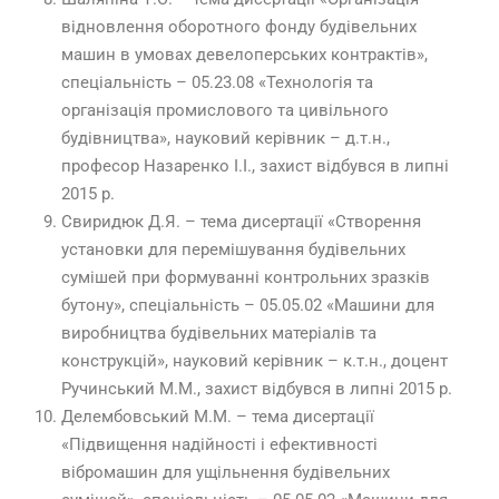
відновлення оборотного фонду будівельних
машин в умовах девелоперських контрактів»,
спеціальність – 05.23.08 «Технологія та
організація промислового та цивільного
будівництва», науковий керівник – д.т.н.,
професор Назаренко І.І., захист відбувся в липні
2015 р.
Свиридюк Д.Я. – тема дисертації «Створення
установки для перемішування будівельних
сумішей при формуванні контрольних зразків
бутону», спеціальність – 05.05.02 «Машини для
виробництва будівельних матеріалів та
конструкцій», науковий керівник – к.т.н., доцент
Ручинський М.М., захист відбувся в липні 2015 р.
Делембовський М.М. – тема дисертації
«Підвищення надійності і ефективності
вібромашин для ущільнення будівельних