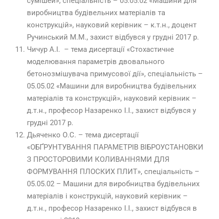
сумішей», спеціальність – 05.05.02 «Машини для
виробництва будівельних матеріалів та
конструкцій», науковий керівник – к.т.н., доцент
Ручинський М.М., захист відбувся у грудні 2017 р.
Чичур А.І. – тема дисертації «Стохастичне
моделювання параметрів двовального
бетонозмішувача примусової дії», спеціальність –
05.05.02 «Машини для виробництва будівельних
матеріалів та конструкцій», науковий керівник –
д.т.н., професор Назаренко І.І., захист відбувся у
грудні 2017 р.
Дьяченко О.С. – тема дисертації
«ОБҐРУНТУВАННЯ ПАРАМЕТРІВ ВІБРОУСТАНОВКИ
З ПРОСТОРОВИМИ КОЛИВАННЯМИ ДЛЯ
ФОРМУВАННЯ ПЛОСКИХ ПЛИТ», спеціальність –
05.05.02 – Машини для виробництва будівельних
матеріалів і конструкцій, науковий керівник –
д.т.н., професор Назаренко І.І., захист відбувся в