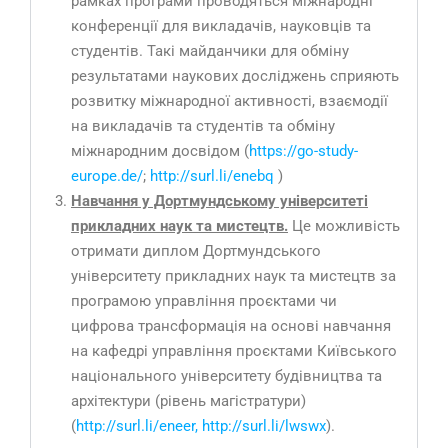
рамках програми проводяться міжнародні
конференції для викладачів, науковців та
студентів. Такі майданчики для обміну
результатами наукових досліджень сприяють
розвитку міжнародної активності, взаємодії
на викладачів та студентів та обміну
міжнародним досвідом (
https://go-study-
europe.de/
;
http://surl.li/enebq
)
Навчання у Дортмундському університеті
прикладних наук та мистецтв.
Це можливість
отримати диплом Дортмундського
університету прикладних наук та мистецтв за
програмою управління проєктами чи
цифрова трансформація на основі навчання
на кафедрі управління проєктами Київського
національного університету будівництва та
архітектури (рівень магістратури)
(
http://surl.li/eneer, http://surl.li/lwswx
).