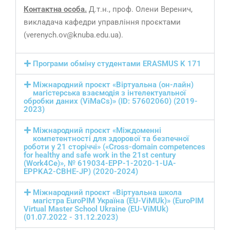
Контактна особа.
Д.т.н., проф. Олени Веренич,
викладача кафедри управління проєктами
(verenych.ov@knuba.edu.ua).
Програми обміну студентами ERASMUS K 171
Міжнародний проєкт «Віртуальна (он-лайн)
магістерська взаємодія з інтелектуальної
обробки даних (ViMaCs)» (ID: 57602060) (2019-
2023)
Міжнародний проєкт «Міждоменні
компетентності для здорової та безпечної
роботи у 21 сторіччі» («Cross-domain competences
for healthy and safe work in the 21st century
(Work4Ce)», № 619034-EPP-1-2020-1-UA-
EPPKA2-CBHE-JP) (2020-2024)
Міжнародний проєкт «Віртуальна школа
магістра EuroPIM Україна (EU-ViMUk)» (EuroPIM
Virtual Master School Ukraine (EU-ViMUk)
(01.07.2022 - 31.12.2023)