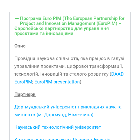
Програма Euro PIM (The European Partnership for
Project and Innovation Management (EuroPIM) –
Європейське партнерство для управління
проєктами та інноваціями
Опис
Провідна наукова спільнота, яка працює в галузі
управління проектами, цифрової трансформації,
технологій, інновацій та сталого розвитку (
DAAD
EuroPIM
;
EuroPIM presentation
)
Партнери
Дортмундський університет прикладних наук та
мистецтв (м. Дортмунд, Німеччина)
Каунаський технологічний університет
Католицькиq університет Льовена, Бельгія