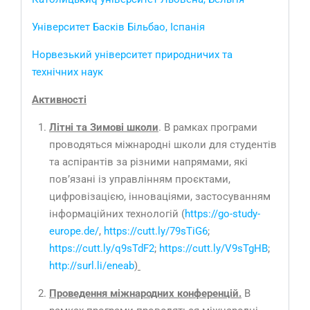
Університет Басків Більбао, Іспанія
Норвезький університет природничих та
технічних наук
Активності
Літні та Зимові школи
. В рамках програми
проводяться міжнародні школи для студентів
та аспірантів за різними напрямами, які
пов’язані із управлінням проєктами,
цифровізацією, інноваціями, застосуванням
інформаційних технологій (
https://go-study-
europe.de/
,
https://cutt.ly/79sTiG6
;
https://cutt.ly/q9sTdF2
;
https://cutt.ly/V9sTgHB
;
http://surl.li/eneab
)
Проведення міжнародних конференцій.
В