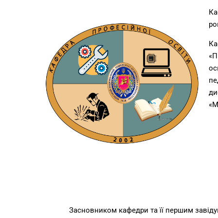
Ка
ро
Ка
«П
ос
пе
ди
«М
Засновником кафедри та її першим завіду