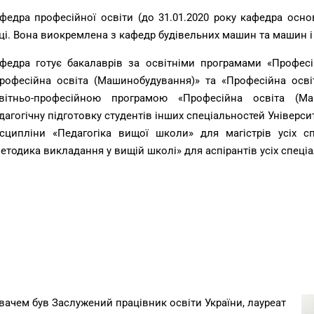
федра професійної освіти (до 31.01.2020 року кафедра осно
ці. Вона виокремлена з кафедр будівельних машин та машин і
федра готує бакалаврів за освітніми програмами «Професі
рофесійна освіта (Машинобудування)» та «Професійна освіта
вітньо-професійною програмою «Професійна освіта (Маш
дагогічну підготовку студентів інших спеціальностей Універс
сципліни «Педагогіка вищої школи» для магістрів усіх сп
етодика викладання у вищій школі» для аспірантів усіх спеці
вачем був Заслужений працівник освіти України, лауреат