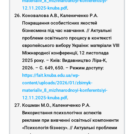
materialiv_8_mizhnarodnoyi-konferentsiyi-
12.11.2025-knuba.pdf
.
Коновалова А.В., Калениченко Р.А.
Покращення особистісних якостей
бізнесмена під час навчання. // Актуальні
проблеми освітнього процесу в контексті
європейського вибору України: матеріали VIІІ
Міжнародної конференції, 12 листопада
2025 року. – Київ: Видавництво Ліра-К,
2026. – С. 649, 650. – Режим доступу:
https://fait.knuba.edu.ua/wp-
content/uploads/2026/01/zbirnyk-
materialiv_8_mizhnarodnoyi-konferentsiyi-
12.11.2025-knuba.pdf
.
Кошман М.О., Калениченко Р.А.
Використання психологічнх аспектів
реклами при вивченні освітньої компоненти
«Психологія бізнесу». // Актуальні проблеми