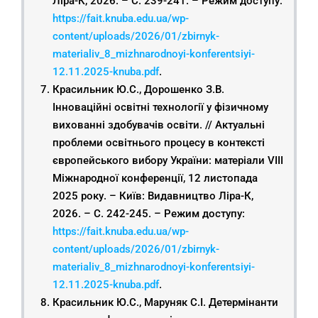
Ліра-К, 2026. – С. 239-241. – Режим доступу:
https://fait.knuba.edu.ua/wp-
content/uploads/2026/01/zbirnyk-
materialiv_8_mizhnarodnoyi-konferentsiyi-
12.11.2025-knuba.pdf
.
Красильник Ю.С., Дорошенко З.В.
Інноваційні освітні технології у фізичному
вихованні здобувачів освіти. // Актуальні
проблеми освітнього процесу в контексті
європейського вибору України: матеріали VIІІ
Міжнародної конференції, 12 листопада
2025 року. – Київ: Видавництво Ліра-К,
2026. – С. 242-245. – Режим доступу:
https://fait.knuba.edu.ua/wp-
content/uploads/2026/01/zbirnyk-
materialiv_8_mizhnarodnoyi-konferentsiyi-
12.11.2025-knuba.pdf
.
Красильник Ю.С., Маруняк С.І. Детермінанти