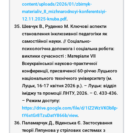
content/uploads/2026/01/zbirnyk-
materialiv_8_mizhnarodnoyi-konferentsiyi-
12.11.2025-knuba.pdf
.
Шевчук В., Руденко М. Ключові аспекти
становлення інклюзивної педагогіки як
самостійної науки. // Соціально-
психологічна допомога і соціальна робота:
виклики сучасності : Матеріали VIІ
Всеукраїнської науково-практичної
конференції, присвяченої 60-річчю Луцького
національного технічного університету (м.
Луцьк, 16-17 квітня 2026 р.). – Луцьк: відділ
іміджу та промоції ЛНТУ, 2026. – С. 433-436.
– Режим доступу:
https://drive.google.com/file/d/1IZ2WzVKObIlp-
tY6xtGr8TzuDatY866b/view
.
Паламарчук Д., Віденська Є. Застосування
теорії Ляпунова у стрілових системах з