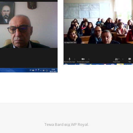
Тема Bard від
WP Royal
.