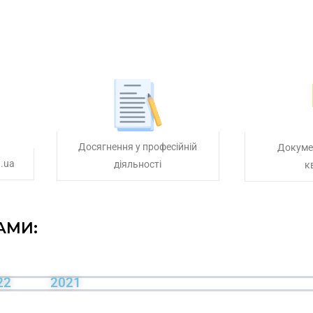
Досягнення у професійній
Докуме
.ua
діяльності
к
АМИ:
22
2021