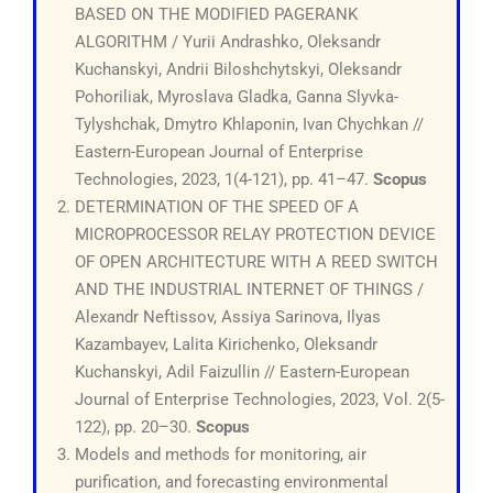
BASED ON THE MODIFIED PAGERANK
ALGORITHM / Yurii Andrashko, Oleksandr
Kuchanskyi, Andrii Biloshchytskyi, Oleksandr
Pohoriliak, Myroslava Gladka, Ganna Slyvka-
Tylyshchak, Dmytro Khlaponin, Ivan Chychkan //
Eastern-European Journal of Enterprise
Technologies, 2023, 1(4-121), pp. 41–47.
Scopus
DETERMINATION OF THE SPEED OF A
MICROPROCESSOR RELAY PROTECTION DEVICE
OF OPEN ARCHITECTURE WITH A REED SWITCH
AND THE INDUSTRIAL INTERNET OF THINGS /
Alexandr Neftissov, Assiya Sarinova, Ilyas
Kazambayev, Lalita Kirichenko, Oleksandr
Kuchanskyi, Adil Faizullin // Eastern-European
Journal of Enterprise Technologies, 2023, Vol. 2(5-
122), pp. 20–30.
Scopus
Models and methods for monitoring, air
purification, and forecasting environmental