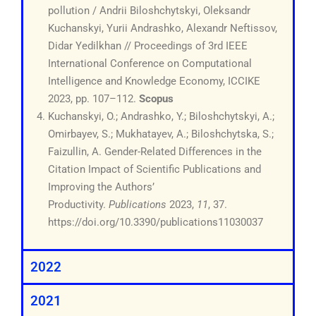
pollution / Andrii Biloshchytskyi, Oleksandr
Kuchanskyi, Yurii Andrashko, Alexandr Neftissov,
Didar Yedilkhan // Proceedings of 3rd IEEE
International Conference on Computational
Intelligence and Knowledge Economy, ICCIKE
2023, pp. 107–112.
Scopus
Kuchanskyi, O.; Andrashko, Y.; Biloshchytskyi, A.;
Omirbayev, S.; Mukhatayev, A.; Biloshchytska, S.;
Faizullin, A. Gender-Related Differences in the
Citation Impact of Scientific Publications and
Improving the Authors’
Productivity.
Publications
2023,
11
, 37.
https://doi.org/10.3390/publications11030037
2022
2021