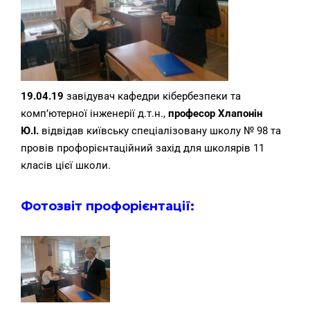
19.04.19
завідувач кафедри кібербезпеки та
комп’ютерної інженерії д.т.н.,
професор Хлапонін
Ю.І.
відвідав київську спеціалізовану школу № 98 та
провів профорієнтаційний захід для школярів 11
класів цієї школи.
Фотозвіт профорієнтації: