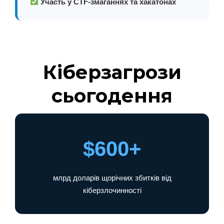
Участь у CTF-змаганнях та хакатонах
Кіберзагрози
сьогодення
$600+
млрд доларів щорічних збитків від
кіберзлочинності