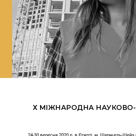
Х МІЖНАРОДНА НАУКОВО-Т
24-30 вересня 2020 р. в Єгипті, м. Шарм-ель-Шейх