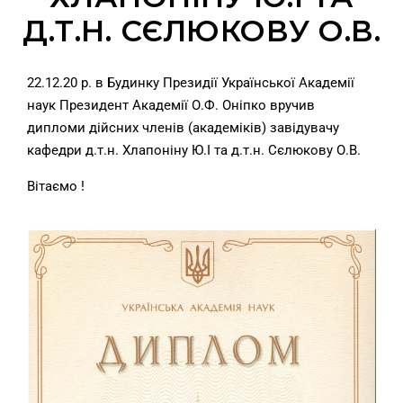
Д.Т.Н. СЄЛЮКОВУ О.В.
22.12.20 р. в Будинку Президії Української Академії
наук Президент Академії О.Ф. Оніпко вручив
дипломи дійсних членів (академіків) завідувачу
кафедри д.т.н. Хлапоніну Ю.І та д.т.н. Сєлюкову О.В.
Вітаємо !