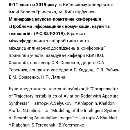
8-11 жовтня 2019 року
в Київському університеті
імені Бориса Грінченка, м. Київ відбулась
Міжнародна науково-практична конференція
«Проблеми інформаційних комунікацій, науки та
технологій» (PIC S&T-2019).
В рамках
міжкафедрального співробітництва та
міждисциплінарних досліджень в конференції
прийняли участь: завідувач кафедри КБКІ Ю.І.
Хлапонін, професор О.В. Сєлюков, доцент С.А.
Теренчук, аспіранти кафедри А.Г. Хаддад, Ю.В. Рябчун,
Б.М. Єременко, Н.П. Ляліна.
Були представлені наступні публікації: “Compensator
of Trajectory Instabilities of Aviation Radar with Aperture
Synthesis” – автори A.Selyukov , Y.Khlaponin, Khaldon
Araffa, N.Lialina, та “Modeling of the Intelligent System
of Searching Associative Images” – автори A.Khaddad ,
Y.Riabchun, S.Terenchuk , B.Yeremenko.