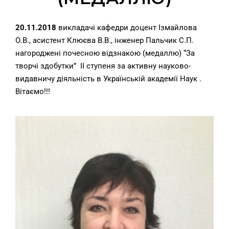
20.11.2018
викладачі кафедри доцент Ізмайлова
О.В., асистент Клюєва В.В., інженер Пальчик С.П.
нагороджені почесною відзнакою (медаллю) “За
творчі здобутки” II ступеня за активну науково-
видавничу діяльність в Українській академії Наук .
Вітаємо!!!