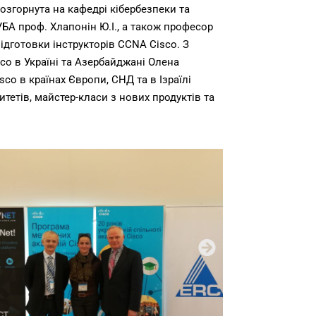
розгорнута на кафедрі кібербезпеки та
УБА проф. Хлапонін Ю.І., а також професор
ідготовки інструкторів CCNA Cisco. З
co в Україні та Азербайджані Олена
co в країнах Європи, СНД та в Ізраїлі
итетів, майстер-класи з нових продуктів та