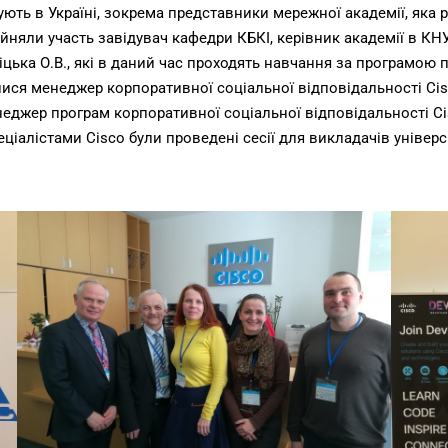
ують в Україні, зокрема представники мережної академії, яка 
йняли участь завідувач кафедри КБКІ, керівник академії в КН
ька О.В., які в даний час проходять навчання за програмою п
ися менеджер корпоративної соціальної відповідальності Cis
неджер програм корпоративної соціальної відповідальності Cis
пеціалістами Cisco були проведені сесії для викладачів універс