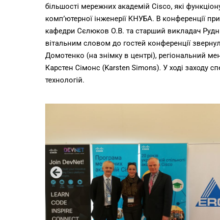
більшості мережних академій Cisco, які функціон
комп’ютерної інженерії КНУБА. В конференції при
кафедри Сєлюков О.В. та старший викладач Рудніц
вітальним словом до гостей конференції звернул
Домотенко (на знімку в центрі), регіональний ме
Карстен Сімонс (Karsten Simons). У ході заходу с
технологій.