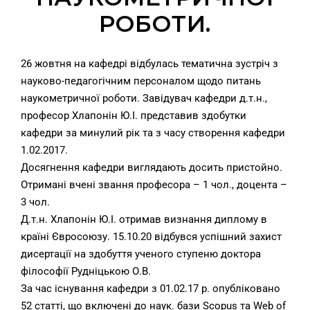
РОБОТИ.
26 жовтня на кафедрі відбулась тематична зустріч з
науково-педагогічним персоналом щодо питань
наукометричної роботи. Завідувач кафедри д.т.н.,
професор Хлапонін Ю.І. представив здобутки
кафедри за минулий рік та з часу створення кафедри
1.02.2017.
Досягнення кафедри виглядають досить пристойно.
Отримані вчені звання професора – 1 чол., доцента –
3 чол.
Д.т.н. Хлапонін Ю.І. отримав визнання диплому в
країні Євросоюзу. 15.10.20 відбувся успішний захист
дисертації на здобуття ученого ступеню доктора
філософії Рудніцькою О.В.
За час існування кафедри з 01.02.17 р. опубліковано
52 статті, що включені до наук. бази Scopus та Web of