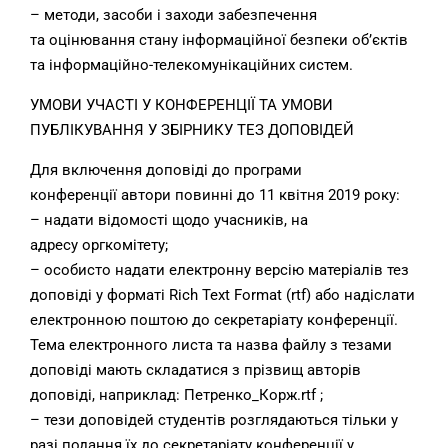
– методи, засоби і заходи забезпечення
та оцінювання стану інформаційної безпеки об’єктів
та інформаційно-телекомунікаційних систем.
УМОВИ УЧАСТІ У КОНФЕРЕНЦІЇ ТА УМОВИ
ПУБЛІКУВАННЯ У ЗБІРНИКУ ТЕЗ ДОПОВІДЕЙ
Для включення доповіді до програми
конференції автори повинні до 11 квітня 2019 року:
– надати відомості щодо учасників, на
адресу оргкомітету;
– особисто надати електронну версію матеріалів тез
доповіді у форматі Rich Text Format (rtf) або надіслати
електронною поштою до секретаріату конференції.
Тема електронного листа та назва файлу з тезами
доповіді мають складатися з прізвищ авторів
доповіді, наприклад: Петренко_Корж.rtf ;
– тези доповідей студентів розглядаються тільки у
разі подання їх до секретаріату конференції у