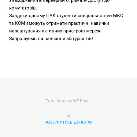
знаходження в серверній отримати доступ до
комутаторів.
Завдяки даному ПАК студенти спеціальностей БІКС
та КСМ зможуть отримати практичні навички
налаштування активних пристроїв мережі.
Запрошуємо на навчання абітурієнтів!
Тема Bard від
WP Royal
.
ПОВЕРНУТИСЬ ДО ВЕРХУ