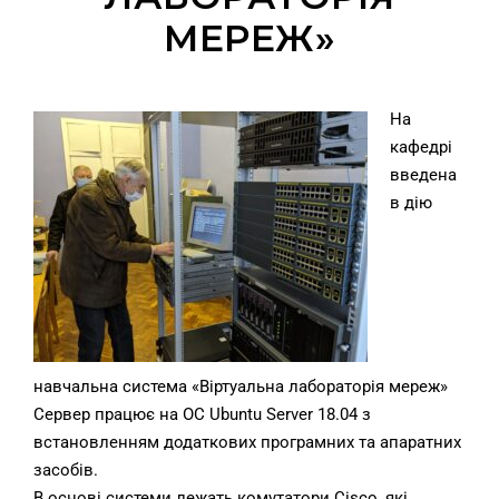
МЕРЕЖ»
На
кафедрі
введена
в дію
навчальна система «Віртуальна лабораторія мереж»
Сервер працює на ОС Ubuntu Server 18.04 з
встановленням додаткових програмних та апаратних
засобів.
В основі системи лежать комутатори Cisco, які