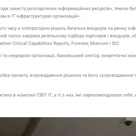
тоди захисту розподілених інформаційних ресурсів», темою бу
м в ІТ інфраструктурах організацій».
о часу є інтегратором рішень багатьох вендорів на ринку інф
й галузі завдяки ретельному підбору партнерів і вендорів, о
 Critical Capabilities Reports, Forester, Miercom і IDC.
 та неурядові організації, банківський сектор, енергетичні ком
обка проекту, впровадження рішення та його супроводження п
 в компанії СВІТ ІТ, а ті з них, які зарекомендували себе,