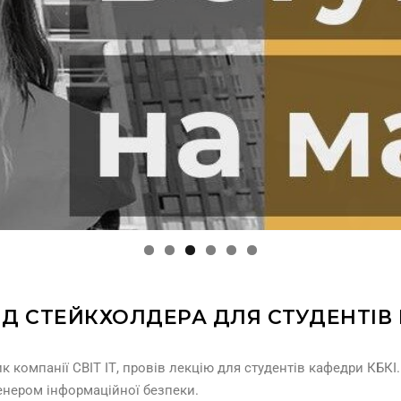
ВІД СТЕЙКХОЛДЕРА ДЛЯ СТУДЕНТІВ
 компанії СВІТ ІТ, провів лекцію для студентів кафедри КБКІ
женером інформаційної безпеки.