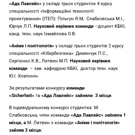
«Ада Лавлейс»
у складі трьох студенток 4 курсу
спеціальності «Інформаційні технології
проектування» (ІТЕП): Пільгун Я.М, Слабковська М.І.,
Юрчук Л.П.
Науковий керівник
команди
–доцент КБКІ,
канд. техн. наук Ізмайлова О.В.
«Аніме і політологія»
у складі трьох студентів 2 курсу
спеціальності «Кібербезпека»: Демянчук П.С.,
Сергієнко К.В., Литвин М.П.
Науковий керівник
команди
– зав. кафедрою КБКІ, доктор техн. наук
Ю.І. Хлапонін.
За результатами конкурсу
команди
«
Sicherheit
»
та
«Ада Лавлейс» зайняли 3 місце
.
В індивідуальному конкурсі студентка М.
Слабковська, член команди
«Ада Лавлейс» зайняла 1
місце, а
М. Литвин з команди
«Аніме і політологія»
зайняв
3 місце.