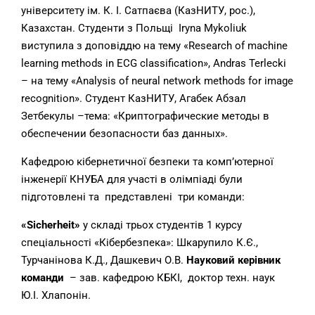
університету ім. К. І. Сатпаєва (КазНИТУ, рос.),
Казахстан. Студенти з Польщі Iryna Mykoliuk
виступила з доповіддю на тему «Research of machine
learning methods in ECG classification», Andras Terlecki
– на тему «Analysis of neural network methods for image
recognition». Студент КазНИТУ, Агабек Абзал
Зетбекулы –тема: «Криптографические методы в
обеспечении безопасности баз данных».
Кафедрою кібернетичної безпеки та комп’ютерної
інженерії КНУБА для участі в олімпіаді були
підготовлені та представлені три команди:
«
Sicherheit
»
у складі трьох студентів 1 курсу
спеціальності «Кібербезпека»: Шкарупило К.Є.,
Турчанінова К.Д., Дашкевич О.В.
Науковий керівник
команди
– зав. кафедрою КБКІ, доктор техн. наук
Ю.І. Хлапонін.