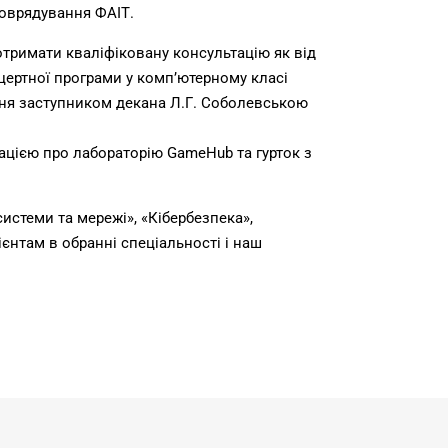
моврядування ФАІТ.
тримати кваліфіковану консультацію як від
нцертної програми у комп’ютерному класі
ння заступником декана Л.Г. Соболевською
ацією про лабораторію GameHub та гурток з
истеми та мережі», «Кібербезпека»,
єнтам в обранні спеціальності і наш