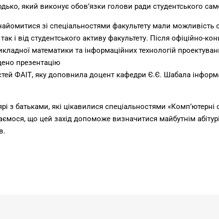
дько, який виконує обов’язки голови ради студентського са
айомитися зі спеціальностями факультету мали можливість о
 так і від студентського активу факультету. Після офіційно-ко
икладної математики та інформаційних технологій проектува
дено презентацію
тей ФАІТ, яку доповнила доцент кафедри Є.Є. Шабала інформ
і з батьками, які цікавилися спеціальностями «Комп’ютерні с
ємося, що цей захід допоможе визначитися майбутнім абітурі
в.