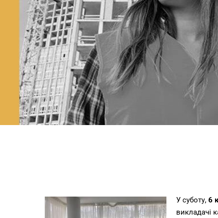
У суботу,
6 к
викладачі к