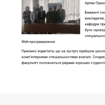
Артем Прихо
Бажаючі озн
викладачів,
кафедри пр
було прове
спеціальнос
Web-програмування.
Приємно відмітити, що на зустріч прийшли школяр
комп’ютерними спеціальностями взагалі. Сподіва
факультет поповниться рядами хороших студенті